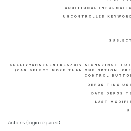
ADDITIONAL INFORMATI
UNCONTROLLED KEYWOR
SUBJEC
KULLIYYAHS/CENTRES/DIVISIONS/INSTITU
(CAN SELECT MORE THAN ONE OPTION. PR
CONTROL BUTTO
DEPOSITING US
DATE DEPOSIT
LAST MODIFI
U
Actions (login required)