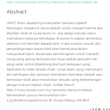
http://www.utusan.com.my/rencana/utama/cintakan-ke...
Abstract
UMAT Islam sepatutnya menyedari bahawa objektif
kehidupan mereka di dunia adalah untuk menjadi hamba dan
khalifah Allah di muka bumi ini. Jika setiap individu Islam
memahami bahawa kehidupan di dunia ini adalah sementara
sebelum roh kembali kepada Ilahi, maka amalan rasuah dan
penyalahgunaan kuasa tidak akan berleluasa dalam
masyarakat Islam. Kerakusan dan keinginan untuk menjadi
orang yang pa­ling berkuasa dan kaya adalah penyakit hati
yang sukar untuk dibendung jika hasil kekayaan yang
diperoleh itu tidak diredai Allah. Umat Islam yang memahami
erti kehidupan dan sentiasa memahami kematian adalah satu
kemestian tidak akan melakukan sesuatu yang bertentangan
dengan hukum hakam Allah. Artikel Penuh:
http://www.utusan.com.my/rencana/utama/cintakan-
kemewahan-punca-kemusnahan-diri-
1.513614#ixzz4poGOzx40 © Utusan Melayu (M) Bhd
ITEM TY