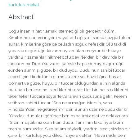
kurtulus-makal...
Abstract
Çoğu insanın hatırlamak istemediği bir gerçektir ölüm.
Kimilerine can verir, yeni hayatlar bağışlar, sonsuz özgürlükler
sunar, kimilerine göre de celladın soğuk nefesidir.Ölü taklidi
yaparak özgürlüğü kazanmayı anlatan meşhur bir hikaye
vardır.Bir zamanlar hikmet dolu devirlerden bir devirde bir
tüccarın bir Dudu'su vardı. Kafeste hapsedilmiş, özgürlüğü
elinden alınmış, güzel bir duduydu. Dudu'nun sahibi tüccar
ticaret için Hindistan'a gitmek üzere yol hazırlığına başlar.
Cömert ve güzel huylu bir tüccar olduğundan elinin altında
bulunan herkese ne istediklerini sorar. Her biri ne istediklerini
teker teker tüccara söylerler.Sıra evin dudusuna gelir. Kerem
ve ihsan sahibi tüccar “Sen ne armağan istersin, sana
Hindistan'dan ne getireyim?” der. Bunun üzerine dudu der ki
“Oradaki duduları görünce benim halimi anlat ve deki onlara
“Sizin müştakınız olan filan dudu, Tanrı'nın takdiriyle bizim
mahpusumuzdur. Size selam söyledi, yardım istedi; sizden bir
çare, bir kurtuluş yolu diledi” diyerek ekler, “Reva mıdır ben