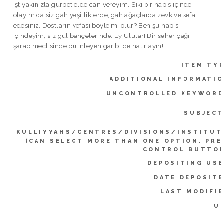
iştiyakınızla gurbet elde can vereyim. Sıkı bir hapis içinde
olayım da siz gah yeşilliklerde, gah ağaçlarda zevk ve sefa
edesiniz. Dostların vefası böyle mi olur? Ben şu hapis
içindeyim, siz gül bahçelerinde. Ey Ulular! Bir seher çağı
şarap meclisinde bu inleyen garibi de hatırlayın!”
ITEM TY
ADDITIONAL INFORMATI
UNCONTROLLED KEYWOR
SUBJEC
KULLIYYAHS/CENTRES/DIVISIONS/INSTITU
(CAN SELECT MORE THAN ONE OPTION. PR
CONTROL BUTTO
DEPOSITING US
DATE DEPOSIT
LAST MODIFI
U