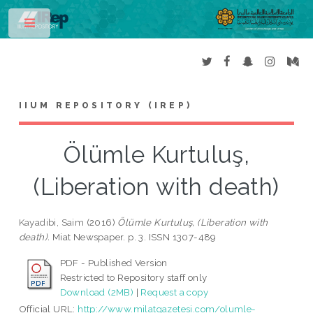
Toggle
IIUM REPOSITORY (IREP)
Ölümle Kurtuluş,
(Liberation with death)
Kayadibi, Saim
(2016)
Ölümle Kurtuluş, (Liberation with
death).
Miat Newspaper. p. 3. ISSN 1307-489
PDF - Published Version
Restricted to Repository staff only
Download (2MB)
|
Request a copy
Official URL:
http://www.milatgazetesi.com/olumle-