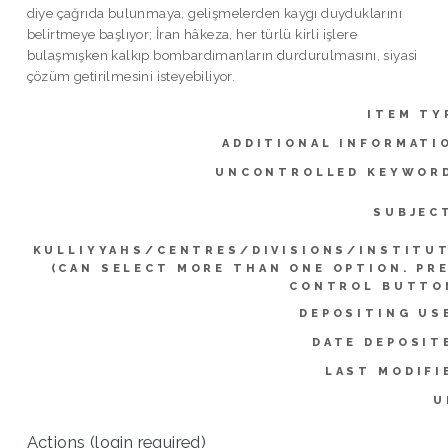
diye çağrıda bulunmaya, gelişmelerden kaygı duyduklarını
belirtmeye başlıyor; İran hâkeza, her türlü kirli işlere
bulaşmışken kalkıp bombardımanların durdurulmasını, siyasi
çözüm getirilmesini isteyebiliyor.
ITEM TY
ADDITIONAL INFORMATI
UNCONTROLLED KEYWOR
SUBJEC
KULLIYYAHS/CENTRES/DIVISIONS/INSTITU
(CAN SELECT MORE THAN ONE OPTION. PR
CONTROL BUTTO
DEPOSITING US
DATE DEPOSIT
LAST MODIFI
U
Actions (login required)