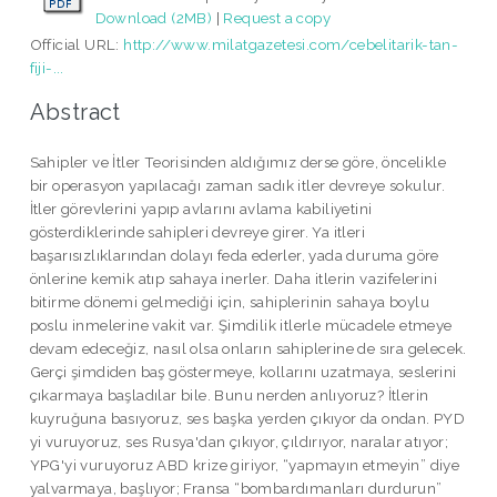
Download (2MB)
|
Request a copy
Official URL:
http://www.milatgazetesi.com/cebelitarik-tan-
fiji-...
Abstract
Sahipler ve İtler Teorisinden aldığımız derse göre, öncelikle
bir operasyon yapılacağı zaman sadık itler devreye sokulur.
İtler görevlerini yapıp avlarını avlama kabiliyetini
gösterdiklerinde sahipleri devreye girer. Ya itleri
başarısızlıklarından dolayı feda ederler, yada duruma göre
önlerine kemik atıp sahaya inerler. Daha itlerin vazifelerini
bitirme dönemi gelmediği için, sahiplerinin sahaya boylu
poslu inmelerine vakit var. Şimdilik itlerle mücadele etmeye
devam edeceğiz, nasıl olsa onların sahiplerine de sıra gelecek.
Gerçi şimdiden baş göstermeye, kollarını uzatmaya, seslerini
çıkarmaya başladılar bile. Bunu nerden anlıyoruz? İtlerin
kuyruğuna basıyoruz, ses başka yerden çıkıyor da ondan. PYD
yi vuruyoruz, ses Rusya'dan çıkıyor, çıldırıyor, naralar atıyor;
YPG'yi vuruyoruz ABD krize giriyor, “yapmayın etmeyin” diye
yalvarmaya, başlıyor; Fransa “bombardımanları durdurun”