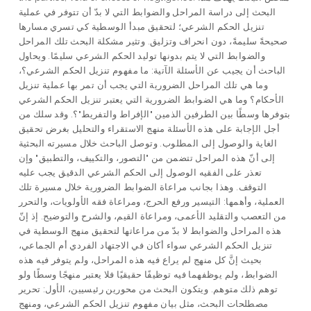
البحث إلى دراسة المراحل والضوابط التي لا بدّ أن تتوفر في عملية
تنزيل الحكم الشرعي؛ لتحقيق مبدأ الوسطية كي تسري مسارها
صحيحةً سليمةً، دون انحراف وتزليق. وتثير مشكلة البحث تلك المراحل
والضوابط التي لا يتم بدونها توليد الحكم الشرعي سليمًا. ويحاول
الباحث أن يجيب عن الأسئلة الآتية: ما مفهوم تنزيل الحكم الشرعي؟،
وما هي تلك المراحل الضرورية التي يجب أن تمر بها عملية تنزيل
الأحكام؟ وما هي الضوابط الضرورية التي يعتبر تنزيل الحكم الشرعي
بتوفرها وسطًا بين الطرفين الذمين "الإفراط والتفريط"؟. وقد سلك من
أجل الإجابة على هذه الأسئلة منهج الاستقراء والتحليل بغرض تحقيق
الغاية والوصول إلى المطلوب. وتوصل الباحث خلال مسيرته البحثية
إلى أنّ هذه المراحل تتضمن من "التصور، والتكييف، والتطبيق" وإن
تعذر على الفقيه الوصول إلى الحكم الشرعي الدقيق يجب عليه
التوقف. وهذا بجانب مراعاة الضوابط الضرورية خلال مسيرة تلك
العملية، وأهمها: التيسير ورفع الحرج، ومراعاة فقه الأولويات، والتحرر
من التعصب والتقليد الأعمى، ومراعاة القيم، والشرح والتوضيح. إذ إنّ
هذه المراحل والضوابط لا بدّ من مراعاتها لتحقيق منهج الوسطية في
تنزيل الحكم الشرعي سواء أكان في الاجتهاد الفردي أم الجماعي،
بحيث إنَّ كل منهج لم يراع فيه هذه المراحل، ولم يتوفر فيه هذه
الضوابط، ولم يوظفهما فيه توظيفًا حقيقيًا فلا يعتبر منهجًا وسطًا ولو
توهم ذلك متوهم. ويتكون البحث من محورين رئيسيين، الأول: تحرير
مصطلحات البحث، مثل بيان مفهوم تنزيل الحكم الشرعي، ومنهج