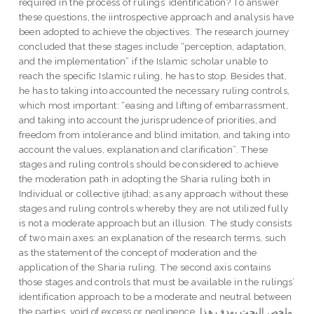
required in the process of rulings’ identification? To answer
these questions, the iintrospective approach and analysis have
been adopted to achieve the objectives. The research journey
concluded that these stages include “perception, adaptation,
and the implementation” if the Islamic scholar unable to
reach the specific Islamic ruling, he has to stop. Besides that,
he has to taking into accounted the necessary ruling controls,
which most important: “easing and lifting of embarrassment,
and taking into account the jurisprudence of priorities, and
freedom from intolerance and blind imitation, and taking into
account the values, explanation and clarification”. These
stages and ruling controls should be considered to achieve
the moderation path in adopting the Sharia ruling both in
Individual or collective ijtihad; as any approach without these
stages and ruling controls whereby they are not utilized fully
is not a moderate approach but an illusion. The study consists
of two main axes: an explanation of the research terms, such
as the statement of the concept of moderation and the
application of the Sharia ruling. The second axis contains
those stages and controls that must be available in the rulings’
identification approach to be a moderate and neutral between
the parties, void of excess or negligence. ملخص البحث يهدف هذا