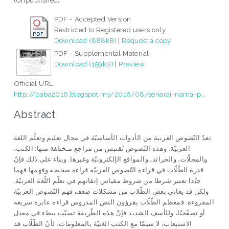
(Unpublished)
PDF - Accepted Version
Restricted to Registered users only
Download (888kB)
|
Request a copy
PDF - Supplemental Material
Download (159kB)
|
Preview
Official URL:
http://paba2016.blogspot.my/2016/08/senarai-nama-p...
Abstract
تعدّ النّصوص العربية من الأدوات الأساسيّة في مجال تعليم وتعلّم اللغة
العربيّة. وهذه النّصوص تُقتبس من مراجع مـختلفة منها: الكتب،
والمجلّات، والجرائد، والمواقع الإلكترونيّة وغيرها. وبناء على ذلك فإنّ
قدرة الطّلّاب في قراءة النّصوص العربيّة قراءة صحيحة وفهمها فهما
جيّدا تعتبر شرطا من شروط مقياس إتقانهم في تعلّم اللّغة العربيّة.
ولكن قد يعاني بعض الطّلاب من مشكلات ضعف فهم النّصوص العربيّة
المقروءة. فمعظم الطّلّاب يقرؤون النص المدروس قراءة عابرة سريعة
أو تصفّحيّا، وللأسف الشديد فإنّ هذه الطّريقة تسبّب ببطء في معدل
الاستيعاب، لا سيمّا مع الكتب الغنيّة بالمعلومات، لأنّ الطّلّاب قد