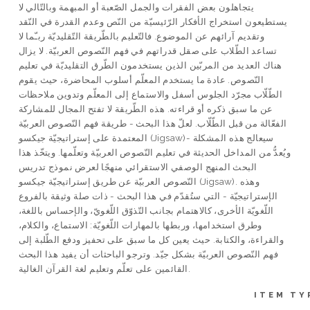
يتجاهلون بعض الفقرات والجمل الصّعبة أو المبهمة وبالتّالي لا
يستطيعون استخراج الأفكار الرّئيسيّة من النّص وعدم القدرة في النّقد
وتقديم آرائهم عن الموضوع. فالتّعليم بالطّريقة التّقليديّة ربـّما لا
تساعد الطّلاب على صقل قدراتهم في فهم النّصوص العربيّة. لا يزال
هناك العديد من المربّين الذين يستخدمون الطّرق التقليديّة في تعليم
النّصوص. عادة ما يستخدم المعلّم أسلوب المحاضرة، حيث يقوم
الطّلّاب مجرّد الجلوس أسفل والاستماع إلى المعلّم وتدوين ملاحظات
عن ما سبق ذكره أو قراءته. هذه الطّريقة لا تفتح المجال للمشاركة
الفعّالة من قبل الطّلّاب. لعلّ هذا البحث - طريقة فهم النّصوص العربيّة
المعتمدة على إستراتيجيّة جيكسو (Jigsaw)- سيعالج هذه المشكلة
ويُعدُّ من المداخل الحديثة في تعليم النّصوص العربيّة وتعلّمها. ويتخّذ هذا
البحث المنهج الوصفي الاستقرائي منهجًا لعرض نموذج تدريس
النّصوص العربيّة عن طريق إستراتيجيّة جيكسو (Jigsaw). وهذه
الإستراتيجيّة - التي ستُقدّم في هذا البحث - ذات صلة وثيقة بالفروع
اللّغويّة الأخرى، كالاهتمام بجانب التّذوّق اللّغويّ، والإحساس باللغة،
وطرق استخدامها، وربطها بالمهارات اللّغويّة: الاستماع، والكلام،
والقراءة، والكتابة. حيث يعين كل ما سبق على تحفيز ودفع الطّلبة إلى
فهم النّصوص العربيّة بشكل جيّد. وترجو الباحثات أن يفيد هذا البحث
القائمين على تعلّم وتعليم لغة القرآن الغالية.
ITEM TY