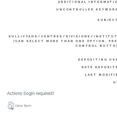
ADDITIONAL INFORMATI
UNCONTROLLED KEYWOR
SUBJEC
KULLIYYAHS/CENTRES/DIVISIONS/INSTITU
(CAN SELECT MORE THAN ONE OPTION. PR
CONTROL BUTTO
DEPOSITING US
DATE DEPOSIT
LAST MODIFI
U
Actions (login required)
View Item