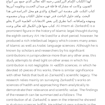
لهذا الكتاب الإمام الزركشي رحمه الله تعالى الذي جمع بين أنواع
الفنون، وكانت له مشاركة فاعلة في ميدان الحديث وعلومه أبرزها
كتاب النكت على مقدمة ابن الصلاح، والذي هو محل الدراسة في هذا
البحث. ولقد حاول الباحث قدر جهده تحليل الكتاب وبيان مضمونه
ومنهجه وإضافاته، كما تطرق إلى بعض الانتقادات العلمية التي لا يخلو
كتاب منها فإن الكمال لله تعالى وحده. Al-Imam al-ZarkashÊ is a
prominent figure in the history of Islamic legal thought during
the eighth century AH. He lived for a short period; however, he
produced a rich intellectual legacy which covers many areas
of Islamic as well as Arabic language sciences. Although he is
known by scholars and researchers by his significant
contributions in jurisprudence more than any other area, this
study attempts to shed light on other areas in which his
contribution is not negligible. In ×adÊth sciences, in which he
devoted 16 pieces of his works, there is similar significance
with other fields that built al-ZarkashÊ’s scientific legacy. The
research relies mainly on surveying ZarkashÊ's works on
sciences of hadith and approaching them analytically to
demonstrate their relevance and scientific value. The findings
of the research can be summarized as follows: The
contribution of al-ZarkashÊ is seen in the interest he showed
in studying sciences ÍadÊth. He added 13 new subjects in the