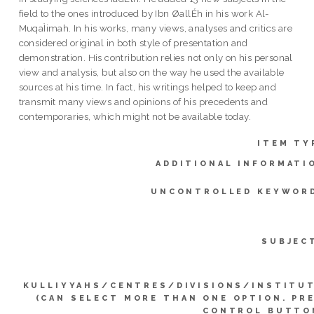
field to the ones introduced by Ibn ØallÉh in his work Al-
MuqaÌimah. In his works, many views, analyses and critics are
considered original in both style of presentation and
demonstration. His contribution relies not only on his personal
view and analysis, but also on the way he used the available
sources at his time. In fact, his writings helped to keep and
transmit many views and opinions of his precedents and
contemporaries, which might not be available today.
ITEM TY
ADDITIONAL INFORMATI
UNCONTROLLED KEYWOR
SUBJEC
KULLIYYAHS/CENTRES/DIVISIONS/INSTITU
(CAN SELECT MORE THAN ONE OPTION. PR
CONTROL BUTTO