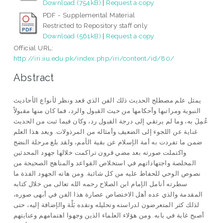
Download (754kB)
|
Request a copy
PDF - Supplemental Material
Restricted to Repository staff only
Download (561kB)
|
Request a copy
Official URL:
http://iri.iiu.edu.pk/index.php/iri/content/id/80/
Abstract
يمثل علم مصطلح الحديث ذلك الفن الذي قعد ونظر لأنواع الأحاديث
النبوية ومراتبها وأحكامها من حيث القبول والرد، فما كان منها مقبولاً
عُمِلَ به، وما لم يرتقي إلى درجة القبول رد، وكان فيما ثبت من الحديث
غناية عن اللجوء إلى الضعيف وأمثاله من المرذولات. ويعد هذا العلم
ضمن ما تفردت به أمة الإسلام عن بقية الأمم، ولقد بلغ مرحلة النضج
واكتملت صورته بعد مضي قرون تراكمت خلالها جهود المحدثين
المخلصة واجتهاداتهم في استخلاص القواعد والمناهج الصحيحة من
نصوص الوحي للحفاظ عليه من كل شائبة. ومن هاته الجهود الفذة ما
سطرته أنامل الإمام ابن الصلاح رحمه الله تعالى من خلال كتابه
المقدمة والذي عده أهل الاختصاص عصارة هذا الفن في أبهى صوره،
لذلك كثر المتعرضون لدراسته وتحليله ونقده بَلْهَ والإضافة إليه، حتى
أصبح غاية في بابه. ومن هؤلاء العلماء الذين وجهوا اهتمامهم وعنايتهم