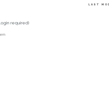
LAST MO
login required)
tem