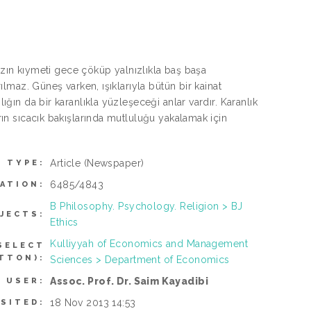
ldızın kıymeti gece çöküp yalnızlıkla baş başa
rılmaz. Güneş varken, ışıklarıyla bütün bir kainat
ığın da bir karanlıkla yüzleşeceği anlar vardır. Karanlık
arın sıcacık bakışlarında mutluluğu yakalamak için
Article
(Newspaper)
M TYPE:
6485/4843
ATION:
B Philosophy. Psychology. Religion > BJ
JECTS:
Ethics
Kulliyyah of Economics and Management
SELECT
TTON):
Sciences > Department of Economics
Assoc. Prof. Dr. Saim Kayadibi
 USER:
18 Nov 2013 14:53
SITED: