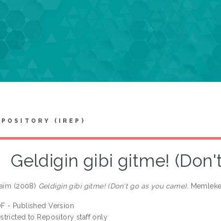
EPOSITORY (IREP)
Geldigin gibi gitme! (Don
Saim
(2008)
Geldigin gibi gitme! (Don't go as you came).
Memleket
F - Published Version
stricted to Repository staff only