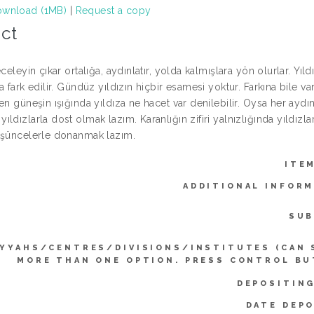
wnload (1MB)
|
Request a copy
ct
eceleyin çıkar ortalığa, aydınlatır, yolda kalmışlara yön olurlar. Yı
a fark edilir. Gündüz yıldızın hiçbir esamesi yoktur. Farkına bile va
en güneşin ışığında yıldıza ne hacet var denilebilir. Oysa her aydınl
ldızlarla dost olmak lazım. Karanlığın zifiri yalnızlığında yıldızl
üşüncelerle donanmak lazım.
ITE
ADDITIONAL INFORM
SUB
IYYAHS/CENTRES/DIVISIONS/INSTITUTES (CAN 
MORE THAN ONE OPTION. PRESS CONTROL BU
DEPOSITING
DATE DEPO