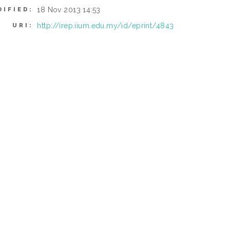
18 Nov 2013 14:53
DIFIED:
http://irep.iium.edu.my/id/eprint/4843
URI: