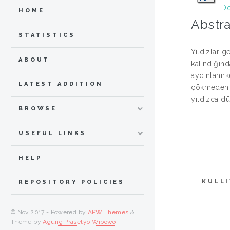
Do
HOME
Abstra
STATISTICS
Yıldızlar g
ABOUT
kalındığınd
aydınlanırk
LATEST ADDITION
çökmeden yı
yıldızca d
BROWSE
USEFUL LINKS
HELP
KULL
REPOSITORY POLICIES
© Nov 2017 - Powered by
APW Themes
&
Theme by
Agung Prasetyo Wibowo
.