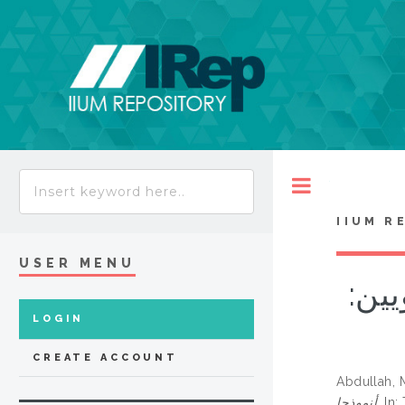
Toggle
IIUM R
USER MENU
ويين
LOGIN
CREATE ACCOUNT
Abdullah,
أنموذجا.
In: 