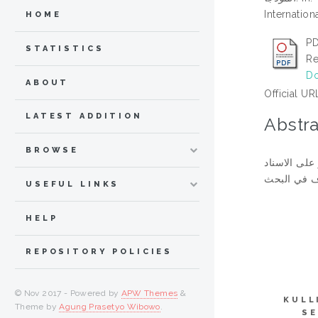
Internation
HOME
PD
STATISTICS
Re
Do
ABOUT
Official UR
LATEST ADDITION
Abstra
BROWSE
على الاسناد
USEFUL LINKS
HELP
REPOSITORY POLICIES
© Nov 2017 - Powered by
APW Themes
&
KULL
Theme by
Agung Prasetyo Wibowo
.
SE