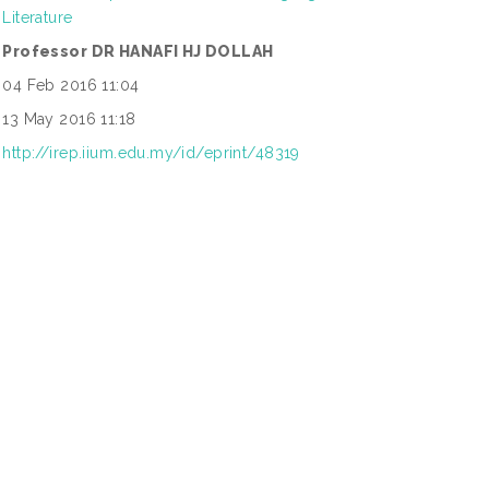
Literature
Professor DR HANAFI HJ DOLLAH
04 Feb 2016 11:04
13 May 2016 11:18
http://irep.iium.edu.my/id/eprint/48319