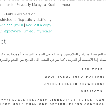
al Islamic University Malaysia, Kuala Lumpur.
F - Published Version
stricted to Repository staff only
wnload (2MB)
|
Request a copy
L:
http://www.iium.edu.my/icall/
ct
لعربية للمبتدئين الملايويين، ويطيقه في الجملة البسيطة أنموذجا ويرتكز 
ITEM TYPE:
ADDITIONAL INFORMATION:
UNCONTROLLED KEYWORDS:
SUBJECTS:
IYYAHS/CENTRES/DIVISIONS/INSTITUTES (CAN
LECT MORE THAN ONE OPTION. PRESS CONTROL