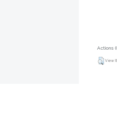
Actions (
View I