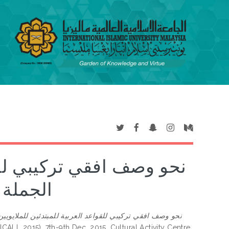
نحو وصف افقي تركيبي للق:
الجملة 
نحو وصف افقي تركيبي للقواعد العربية للمبتدئين للملايويين
CALL 2015), 7th-9th Dec. 2015, Cultural Activity Centre,