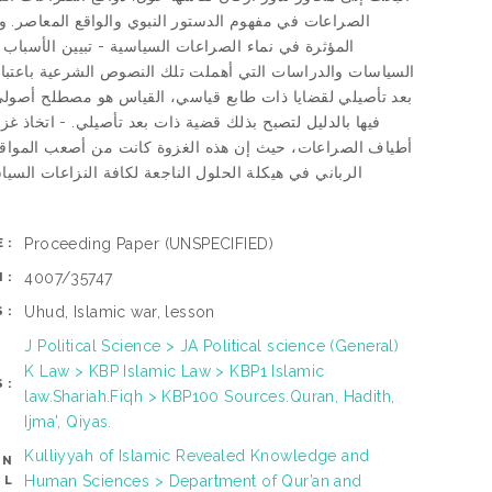
الصراعات في مفهوم الدستور النبوي والواقع المعاصر. و
المؤثرة في نماء الصراعات السياسية - تبيين الأسبا
السياسات والدراسات التي أهملت تلك النصوص الشرعية باعتباره
بعد تأصيلي لقضايا ذات طابع قياسي، القياس هو مصطلح أصولي 
فيها بالدليل لتصبح بذلك قضية ذات بعد تأصيلي. - اتخاذ غ
أطياف الصراعات، حيث إن هذه الغزوة كانت من أصعب المواقف الص
الرباني في هيكلة الحلول الناجعة لكافة النزاعات السياسية الداخلية من
Proceeding Paper
(UNSPECIFIED)
E:
4007/35747
N:
Uhud, Islamic war, lesson
S:
J Political Science > JA Political science (General)
K Law > KBP Islamic Law > KBP1 Islamic
S:
law.Shariah.Fiqh > KBP100 Sources.Quran, Hadith,
Ijma', Qiyas.
Kulliyyah of Islamic Revealed Knowledge and
AN
Human Sciences > Department of Qur’an and
OL