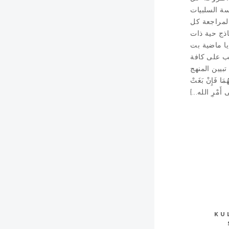
سة السلبيات
 لمراجعة كل
اذج حية ذات
يا ماضية بت
لب على كافة
بيين المنهج
ا فَإِنْ بَغَتْ
KU