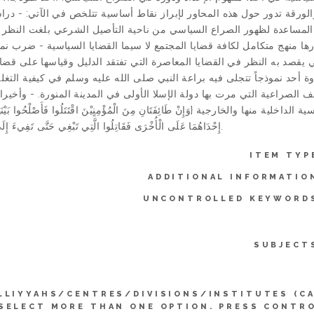
الورقة تدور حول هذه المحاور لإبراز نقاط أساسية تتلخص في الآتي: - درا
ب المساعدة لظهور الصراع السياسي من ناحية التأصيل الشرعي بلغت النظر
ا منهج متكامل لكافة قضايا المجتمع لا سيما القضايا السياسية - ضرب نم
يقصد به النظر في القضايا المعاصرة التي تفتقد الدليل وقياسها على قضا
زوة أحد نموذجاً تتجلى فيه براعة النبي صلى الله عليه وسلم في كيفية التغ
راعية التي مرت بها دولة الإسلا الأولى في المدينة المنورة. - وأخيرا ت
ها والخارجية {وَإِنْ طَائِفَتَانِ مِنَ الْمُؤْمِنٍيْنَ اقْتَتَلُوا فَأَصْلْحُوا بَيْنَهُمَ
إِحْدَاهُمَا عَلَى الْأُخْرَى فَقَاتِلُوا الَّتِي تَبْغِي حَتَّى تَفِيءَ إِلَى أَمْرِ الله...}.
ITEM TYP
ADDITIONAL INFORMATIO
UNCONTROLLED KEYWORD
SUBJECT
LLIYYAHS/CENTRES/DIVISIONS/INSTITUTES (C
SELECT MORE THAN ONE OPTION. PRESS CONTR