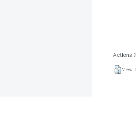
Actions (
View I