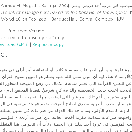
وة أحد دروس وعبر = The battle of Uhud: lesson to be learned
(2004)
, Ahmed El-Mogtaba Bannga
in conflict management based on the behavior of the Prophet.
In
 World, 18-19 Feb. 2004, Banquet Hall, Central Complex, IIUM.
F - Published Version
stricted to Repository staff only
wnload (4MB)
|
Request a copy
ct
بصورة عامة، وبما أن الصراعات سياسية كانت أو اجتماعية أمر أذلي في منهج
سُنَّةِ اللهِ تَحْوِيْلاً}ومما لا شك فيه أن النبي صلى الله عليه وسلم هو المبين لمنهج القر
النظرة القرآنية التي تعتبر متناهية الكمال في وضع المنهجية لمنظور الص
حديث أخذت جانب الخصخصة والذاتية كأخٍ شرعيٍّ لقضايا المجتمع الأم ، 
نبوي يعتبر من أهم تلك المواعين التي استقت منها النظريات السياسية أف
و بمثابة نظرة تأصياية تتطرق لنماذج أصبحت تخدم قواعد سياسية في الو
لدولة الإسلام الأولى، وما واجه تلك الدولة من صراعات في سبيل إنشائها
 واجتهت صراعات ميدانية فكرية أخذت أبعادها من أطراف أربعة - المؤمنين،
ابت المؤمنين في غزوة أحد. لذلك فإن الخطة ارتأت أن تنحو من هذا المنط
سياسية في أحد، مفهوم الإعداد ودوره في الصراع السياسي: (أحد نموذجاً)