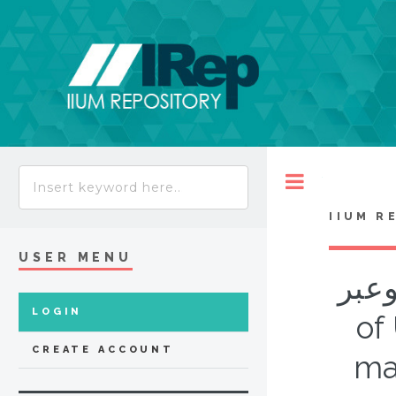
Toggle
IIUM R
USER MENU
The b
LOGIN
of
CREATE ACCOUNT
ma