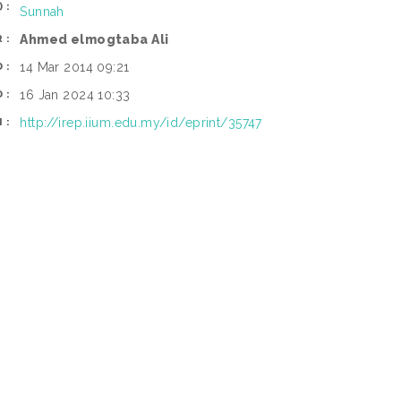
):
Sunnah
Ahmed elmogtaba Ali
R:
14 Mar 2014 09:21
D:
16 Jan 2024 10:33
D:
http://irep.iium.edu.my/id/eprint/35747
I: