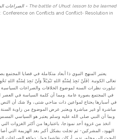
الصراعات السياسية في غز
: Conference on Conflicts and Conflict- Resolution in
يعتبر المنهج النبوي ذا أبعاد متكاملة في قضايا المجتمع 
تعالى الكونية: {فَلَنْ تَجِدَ لِسُنَّةِ اللهِ تَبْدِيْلَاً وَلَنْ تَجِدَ لِ
تبلورت نظرات السنة لموضوع الخلافات والصراعات السياسية عن 
في المجتمع بصورة عامة. ومما أن كلمة السياسة في العصر ال
في أسبارها يحتاج لمواعين ذات مناحي شتى، ولا شك أن النص ال
مباشرة أو غير مباشرة ويعتبر عرض الموضوع من زاوية السنة ه
وبما أن النبي صلى الله عليه وسلم يعتبر هو السياسي المسس 
اتخذ من غزوة أحد نموذجا، باعتبارها من أكثر الغزوات التي
اليهود، المشركين- ثم تجلت بشكل أكبر بعد الهزيمة التي أص
البحث إلى محاور تدور أركان نقاشها حول: دوافع الصراعات ال