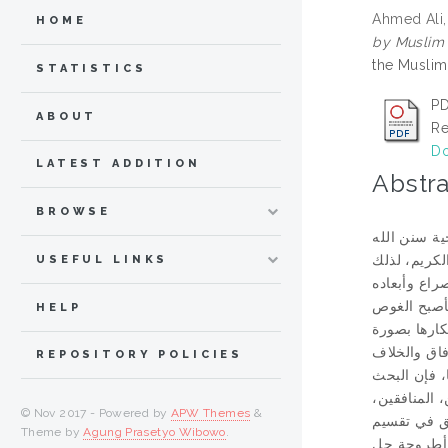
Ahmed Ali
HOME
by Muslim 
the Muslim
STATISTICS
PD
ABOUT
Re
Do
LATEST ADDITION
Abstra
BROWSE
ية سنن الله
آن الكريم، لذلك
USEFUL LINKS
راع وأبعاده
فأصبح الغوص
HELP
كارها بصورة
فاق والخلاف
REPOSITORY POLICIES
، فإن البحث
 المنافقين،
© Nov 2017 - Powered by
APW Themes
&
لق في تقسيم
Theme by
Agung Prasetyo Wibowo
.
، أطروحة حل