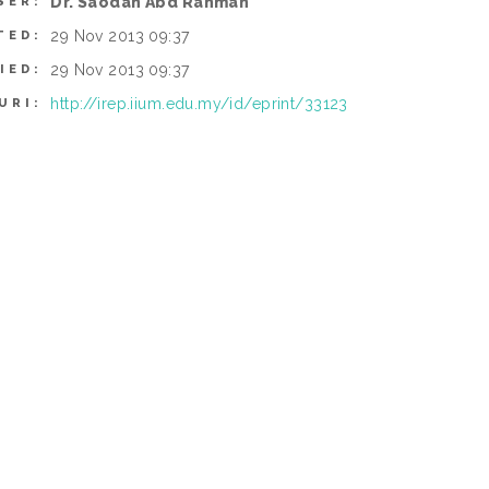
Dr. Saodah Abd Rahman
SER:
29 Nov 2013 09:37
TED:
29 Nov 2013 09:37
IED:
http://irep.iium.edu.my/id/eprint/33123
URI: