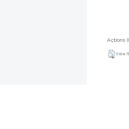
Actions (
View I