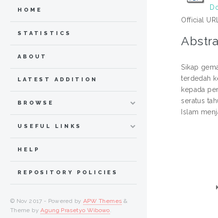
Do
HOME
Official UR
STATISTICS
Abstra
ABOUT
Sikap gema
terdedah k
LATEST ADDITION
kepada pem
seratus ta
BROWSE
Islam menj
USEFUL LINKS
HELP
REPOSITORY POLICIES
© Nov 2017 - Powered by
APW Themes
&
Theme by
Agung Prasetyo Wibowo
.