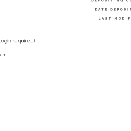
DEPOSITING U
DATE DEPOSI
LAST MODIF
login required)
tem