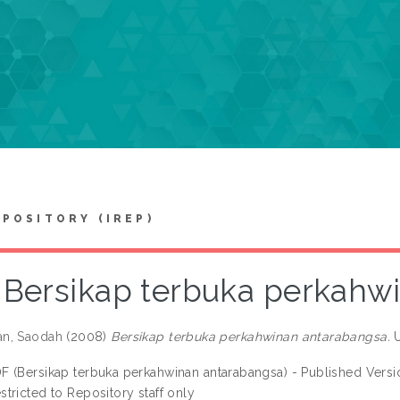
EPOSITORY (IREP)
Bersikap terbuka perkahw
n, Saodah
(2008)
Bersikap terbuka perkahwinan antarabangsa.
U
F (Bersikap terbuka perkahwinan antarabangsa) - Published Versi
stricted to Repository staff only