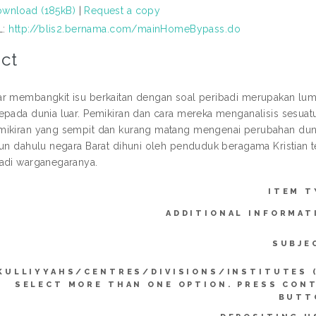
wnload (185kB)
|
Request a copy
L:
http://blis2.bernama.com/mainHomeBypass.do
ct
r membangkit isu berkaitan dengan soal peribadi merupakan lum
epada dunia luar. Pemikiran dan cara mereka menganalisis sesuatu
ikiran yang sempit dan kurang matang mengenai perubahan dunia 
hun dahulu negara Barat dihuni oleh penduduk beragama Kristian te
adi warganegaranya.
ITEM T
ADDITIONAL INFORMAT
SUBJE
KULLIYYAHS/CENTRES/DIVISIONS/INSTITUTES 
SELECT MORE THAN ONE OPTION. PRESS CON
BUTT