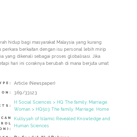
rah hidup bagi masyarakat Malaysia yang kurang
 perkara berkaitan dengan isu personal lebih mirip
yang dikenali sebagai proses globalisasi. Jika
tapi hari ini coraknya berubah di mana berjuta umat
Article
(Newspaper)
YPE:
369/33123
ION:
H Social Sciences > HQ The family. Marriage.
CTS:
Woman > HQ503 The family. Marriage. Home
(CAN
Kulliyyah of Islamic Revealed Knowledge and
TROL
Human Sciences
ON):