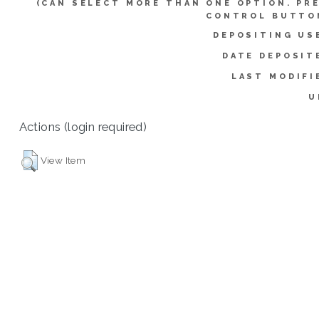
(CAN SELECT MORE THAN ONE OPTION. PR
CONTROL BUTTO
DEPOSITING US
DATE DEPOSIT
LAST MODIFI
U
Actions (login required)
View Item