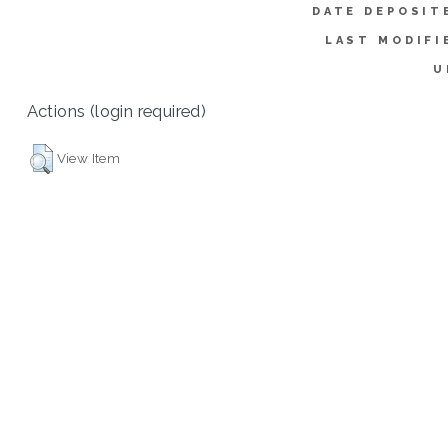
DATE DEPOSIT
LAST MODIFI
U
Actions (login required)
View Item