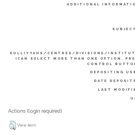
ADDITIONAL INFORMATI
SUBJEC
KULLIYYAHS/CENTRES/DIVISIONS/INSTITU
(CAN SELECT MORE THAN ONE OPTION. PR
CONTROL BUTTO
DEPOSITING US
DATE DEPOSIT
LAST MODIFI
U
Actions (login required)
View Item