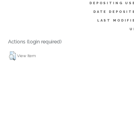
DEPOSITING US
DATE DEPOSIT
LAST MODIFI
U
Actions (login required)
View Item