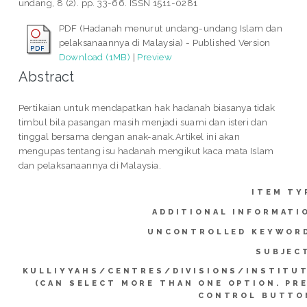
undang, 8 (2). pp. 33-66. ISSN 1511-0281
PDF (Hadanah menurut undang-undang Islam dan
pelaksanaannya di Malaysia) - Published Version
Download (1MB)
|
Preview
Abstract
Pertikaian untuk mendapatkan hak hadanah biasanya tidak
timbul bila pasangan masih menjadi suami dan isteri dan
tinggal bersama dengan anak-anak.Artikel ini akan
mengupas tentang isu hadanah mengikut kaca mata Islam
dan pelaksanaannya di Malaysia.
ITEM TY
ADDITIONAL INFORMATI
UNCONTROLLED KEYWOR
SUBJEC
KULLIYYAHS/CENTRES/DIVISIONS/INSTITU
(CAN SELECT MORE THAN ONE OPTION. PR
CONTROL BUTTO