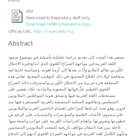
Press)
PDF
Restricted to Repository staff only
Download (4MB)
|
Request a copy
Official URL:
http: // iium.edu.my
Abstract
يسعى هذا البحث إلى تقديم دراسة تَحليلية تأصيلية في موضوع صمود
اللغة العربية في مواجهة الصراع اللغوي الذي اندلع فترة الاحتلال
الأوربي بعالم الملايو وأدّت بعدها إلى أزمة لغوية، وسياسية اجتماعية
متفاقمة لولا ذاك العلاج المحمود في ذلك التوقيت الصحيح. تعاني هذه
المنطقة فترة مريرة من الاحتلال الأوربي واستنـزفت حالة الصراع
اللغوي الخطير جلَّ قواتها المعنوية والمادية، تكاد تقضي على
مستحقات اللغة العربية فيها وتسحق هوية المواطنين الملايويين
المسلمين وثقافتهم المحلية المتشبعة بالعربية المستقرة فيها منذ
قرون. وهو بَحث لم يَحظ كثيرا على اهتمام الباحثين العرب والملايويين
على مستوى الأبحاث العلمية والمؤتمرات والمنتديات على الرغم من
خطورتها وضرورتها، واهتام الدراسات الغربية على جوانب واسعة منها.
لأجله يبرز هذا المقال مواقف تاريخية للشعب الملايويين المسلمين
وحبِّهم الكامل للغة العربية في مواجهة الصراع اللغوي أدتهم إلى الدفاع