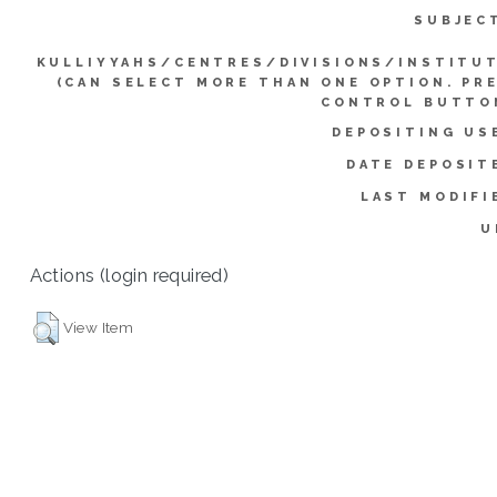
SUBJEC
KULLIYYAHS/CENTRES/DIVISIONS/INSTITU
(CAN SELECT MORE THAN ONE OPTION. PR
CONTROL BUTTO
DEPOSITING US
DATE DEPOSIT
LAST MODIFI
U
Actions (login required)
View Item