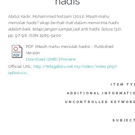
hadis
Abdul Kadir, Mohammad Nidzam
(2011)
Masih mahu
menolak hadis? sikap berhati-hati dalam menerima hadis
adalah baik, tetapi jangan sampai jadi anti hadis.
Solusi (32).
pp. 97-98. ISSN 1985-5400
PDF (Masih mahu menolak hadis) - Published
Version
Download (2MB)
|
Preview
Official URL:
http://telagabiru.net.my/index/index.php?
option=co...
ITEM TY
ADDITIONAL INFORMATI
UNCONTROLLED KEYWOR
SUBJEC