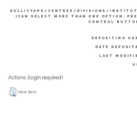
KULLIYYAHS/CENTRES/DIVISIONS/INSTITU
(CAN SELECT MORE THAN ONE OPTION. PR
CONTROL BUTTO
DEPOSITING US
DATE DEPOSIT
LAST MODIFI
U
Actions (login required)
View Item