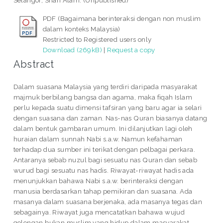
Selangor, Shah Alam. (Unpublished)
PDF (Bagaimana berinteraksi dengan non muslim
dalam konteks Malaysia)
Restricted to Registered users only
Download (269kB)
|
Request a copy
Abstract
Dalam suasana Malaysia yang terdiri daripada masyarakat
majmuk berbilang bangsa dan agama, maka fiqah Islam
perlu kepada suatu dimensi tafsiran yang baru agar ia selari
dengan suasana dan zaman. Nas-nas Quran biasanya datang
dalam bentuk gambaran umum. Ini dilanjutkan lagi oleh
huraian dalam sunnah Nabi s.a.w. Namun kefahaman
terhadap dua sumber ini terikat dengan pelbagai perkara.
Antaranya sebab nuzul bagi sesuatu nas Quran dan sebab
wurud bagi sesuatu nas hadis. Riwayat-riwayat hadis ada
menunjukkan bahawa Nabi s.a.w. berinteraksi dengan
manusia berdasarkan tahap pemikiran dan suasana. Ada
masanya dalam suasana berjenaka, ada masanya tegas dan
sebagainya. Riwayat juga mencatatkan bahawa wujud
golongan bukan muslim yang hidup dalam masyarakat