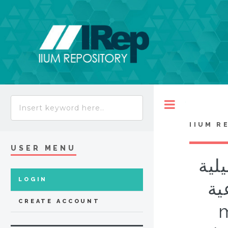
Toggle
IIUM R
USER MENU
لية
LOGIN
عية
CREATE ACCOUNT
m