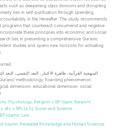
mpacts such as deepening class divisions and disrupting
emedy lies in self-purification through spending,
 accountability in the Hereafter. The study recommends
 programs that counteract consumerist and negative
 incorporate these principles into economic and social
search lies in presenting a comprehensive Qur’anic
estern studies and opens new horizons for activating
.
urnal)
المنهجية القرآنية، ظاهرة الاكتناز، البعد النفسي، البعد الت
ical dimension, educational dimension, social
n
phy. Psychology. Religion > BP Islam. Bahaism.
, etc > BP134.S3 Quran and Science
BP Islamic Law
 of Islamic Revealed Knowledge and Human Sciences