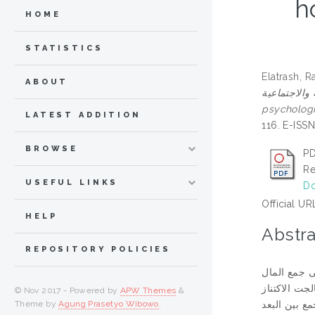
h
HOME
STATISTICS
Elatrash, 
ABOUT
أبعادها النفسية والتربوية والاجتماعية = The Q
psychologi
LATEST ADDITION
116. E-IS
BROWSE
PD
Re
USEFUL LINKS
Do
Official UR
HELP
Abstra
REPOSITORY POLICIES
ى جمع المال
جت الاكتناز
© Nov 2017 - Powered by
APW Themes
&
Theme by
Agung Prasetyo Wibowo
.
مع بين البعد