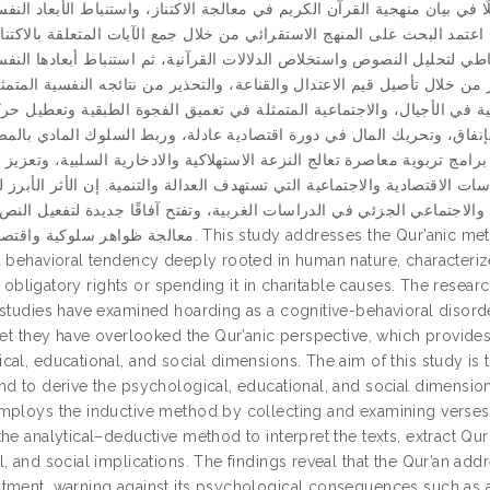
في بيان منهجية القرآن الكريم في معالجة الاكتناز، واستنباط الأبعاد النفس
اعتمد البحث على المنهج الاستقرائي من خلال جمع الآيات المتعلقة بالاكتناز
اطي لتحليل النصوص واستخلاص الدلالات القرآنية، ثم استنباط أبعادها النفسي
ز من خلال تأصيل قيم الاعتدال والقناعة، والتحذير من نتائجه النفسية المتم
ية في الأجيال، والاجتماعية المتمثلة في تعميق الفجوة الطبقية وتعطيل حر
الإنفاق، وتحريك المال في دورة اقتصادية عادلة، وربط السلوك المادي بالم
مج تربوية معاصرة تعالج النزعة الاستهلاكية والادخارية السلبية، وتعزيز ث
 الاقتصادية والاجتماعية التي تستهدف العدالة والتنمية. إن الأثر الأبرز ل
والاجتماعي الجزئي في الدراسات الغربية، وتفتح آفاقًا جديدة لتفعيل النص
مع. This study addresses the Qur’anic methodology in dealing with the phenomenon of
a behavioral tendency deeply rooted in human nature, characteri
its obligatory rights or spending it in charitable causes. The rese
 studies have examined hoarding as a cognitive-behavioral disord
 yet they have overlooked the Qur’anic perspective, which provid
cal, educational, and social dimensions. The aim of this study is 
d to derive the psychological, educational, and social dimensions
mploys the inductive method by collecting and examining verses re
the analytical–deductive method to interpret the texts, extract Qu
, and social implications. The findings reveal that the Qur’an ad
tment, warning against its psychological consequences such as a