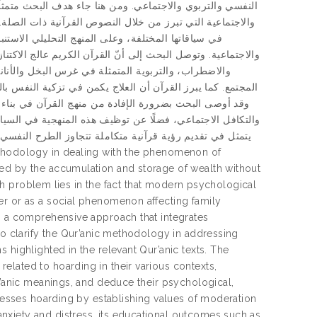
النفسي والتربوي والاجتماعي. ومن هنا جاء هدف البحث متمثلًا 
والاجتماعية التي تبرز من خلال النصوص القرآنية ذات الصلة. 
في سياقاتها المختلفة، وعلى المنهج التحليلي الاستنب
والاجتماعية. وتوصل البحث إلى أنّ القرآن الكريم عالج الاكتنا
والاضطراب، والتربوية المتمثلة في غرس البخل والأنان
المجتمع. كما يبرز القرآن أن العلاج يكمن في تزكية النفس ب.
وقد أوصى البحث بضرورة الإفادة من منهج القرآن في بناء برا
والتكافل الاجتماعي، فضلًا عن توظيف هذه المنهجية في السياسات
يتمثل في تقديم رؤية قرآنية متكاملة تتجاوز الطرح النفسي 
zed by the accumulation and storage of wealth without
arch problem lies in the fact that modern psychological
er or as a social phenomenon affecting family
es a comprehensive approach that integrates
to clarify the Qur’anic methodology in addressing
 highlighted in the relevant Qur’anic texts. The
lated to hoarding in their various contexts,
r’anic meanings, and deduce their psychological,
dresses hoarding by establishing values of moderation
nxiety and distress, its educational outcomes such as