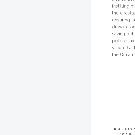
instilling 
the circula
ensuring f
drawing on
saving beh
policies a
vision tha
the Qur’an
KULLIY
(CAN