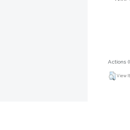
Actions (
View I