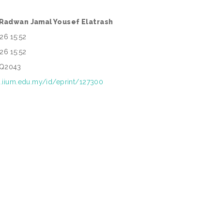
. Radwan Jamal Yousef Elatrash
26 15:52
26 15:52
-Q2043
ep.iium.edu.my/id/eprint/127300