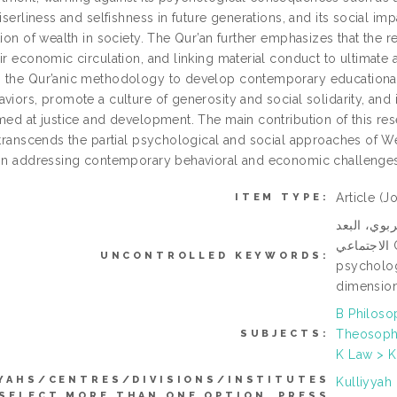
miserliness and selfishness in future generations, and its social i
tion of wealth in society. The Qur’an further emphasizes that the r
air economic circulation, and linking material conduct to ultimate
 the Qur’anic methodology to develop contemporary educational
aviors, promote a culture of generosity and social solidarity, and
imed at justice and development. The main contribution of this re
t transcends the partial psychological and social approaches of W
 in addressing contemporary behavioral and economic challenges
Article
(Jo
ITEM TYPE:
ربوي، البعد
الاجتماعي Qur’anic methodology, hoarding phenomenon,
UNCONTROLLED KEYWORDS:
psycholog
dimensio
B Philoso
Theosophy
SUBJECTS:
K Law > K
YAHS/CENTRES/DIVISIONS/INSTITUTES
Kulliyyah
 SELECT MORE THAN ONE OPTION. PRESS