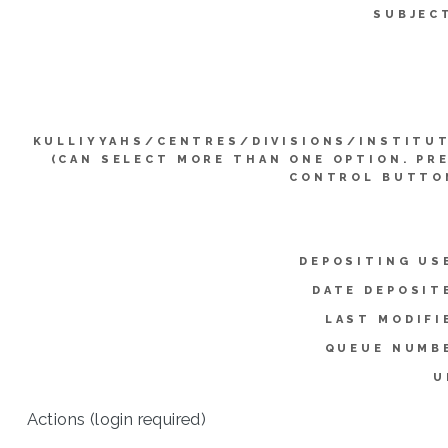
SUBJEC
KULLIYYAHS/CENTRES/DIVISIONS/INSTITU
(CAN SELECT MORE THAN ONE OPTION. PR
CONTROL BUTTO
DEPOSITING US
DATE DEPOSIT
LAST MODIFI
QUEUE NUMB
U
Actions (login required)