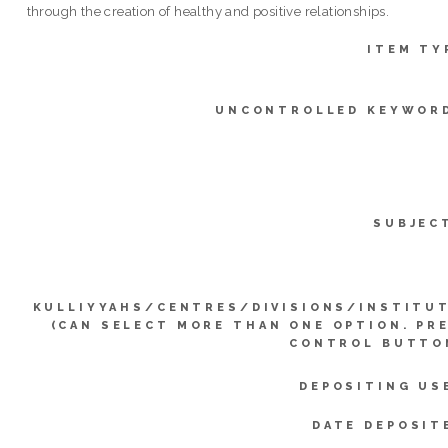
through the creation of healthy and positive relationships.
ITEM TY
UNCONTROLLED KEYWOR
SUBJEC
KULLIYYAHS/CENTRES/DIVISIONS/INSTITU
(CAN SELECT MORE THAN ONE OPTION. PR
CONTROL BUTTO
DEPOSITING US
DATE DEPOSIT