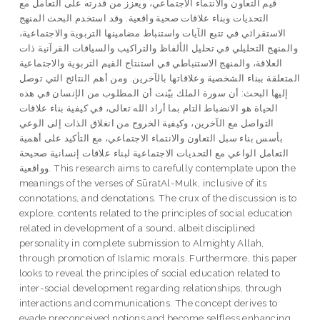
قيم التعاون والانتماء الاجتماعي، ويعزز من قدرته على التعامل مع
التحديات وبناء علاقات صحية واقعية. وقد استخدم البحث المنهج
الاستقرائي في تتبع الآيات واستنباط مضامينها التربوية والاجتماعية،
والمنهج التحليلي في تحليل الألفاظ والتراكيب والسياقات القرآنية ذات
العلاقة، والمنهج الاستنباطي في استنتاج القيم التربوية والاجتماعية
المتعلقة ببناء الشخصية وعلاقاتها بالآخرين. ومن أهم النتائج التي توصل
إليها البحث: أن سورة الملك بيّنت أن المطلوب من الإنسان في هذه
الحياة هو الانضباط التام بما أراد الله تعالى، في كيفية بناء علاقات
التواصل مع الآخرين، وكيفية الخروج من انغلاق الذات إلى الوعي
بأسس بناء سبل التعاون والانتماء الاجتماعي، مع التأكيد على أهمية
التعامل الواعي مع التحديات الاجتماعية لبناء علاقات إنسانية صحيحة
وواقعية. This research aims to carefully contemplate upon the
meanings of the verses of SūratAl-Mulk, inclusive of its
connotations, and denotations. The crux of the discussion is to
explore, contents related to the principles of social education
related in development of a sound, albeit disciplined
personality in complete submission to Almighty Allah,
through promotion of Islamic morals. Furthermore, this paper
looks to reveal the principles of social education related to
inter-social development regarding relationships, through
interactions and communications. The concept derives to
evade preconceived notions and become selfless enhancing