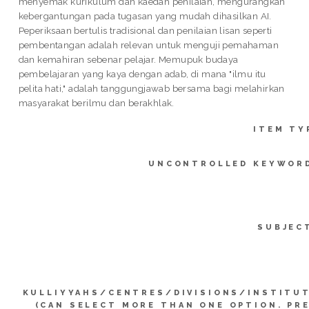
menyemak kurikulum dan kaedah penilaian, mengurangkan
kebergantungan pada tugasan yang mudah dihasilkan AI.
Peperiksaan bertulis tradisional dan penilaian lisan seperti
pembentangan adalah relevan untuk menguji pemahaman
dan kemahiran sebenar pelajar. Memupuk budaya
pembelajaran yang kaya dengan adab, di mana "ilmu itu
pelita hati," adalah tanggungjawab bersama bagi melahirkan
masyarakat berilmu dan berakhlak.
ITEM TY
UNCONTROLLED KEYWOR
SUBJEC
KULLIYYAHS/CENTRES/DIVISIONS/INSTITU
(CAN SELECT MORE THAN ONE OPTION. PR