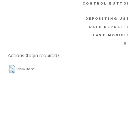
CONTROL BUTTO
DEPOSITING US
DATE DEPOSIT
LAST MODIFI
U
Actions (login required)
View Item