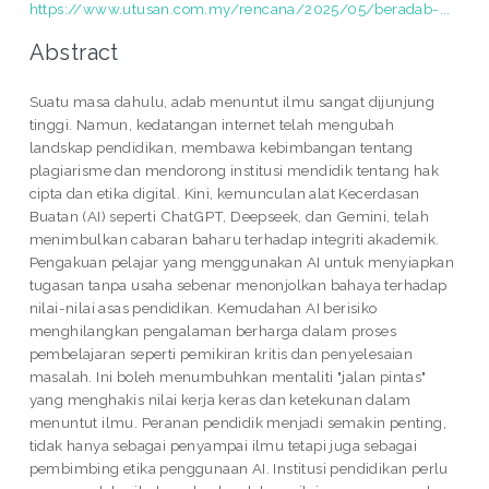
https://www.utusan.com.my/rencana/2025/05/beradab-...
Abstract
Suatu masa dahulu, adab menuntut ilmu sangat dijunjung
tinggi. Namun, kedatangan internet telah mengubah
landskap pendidikan, membawa kebimbangan tentang
plagiarisme dan mendorong institusi mendidik tentang hak
cipta dan etika digital. Kini, kemunculan alat Kecerdasan
Buatan (AI) seperti ChatGPT, Deepseek, dan Gemini, telah
menimbulkan cabaran baharu terhadap integriti akademik.
Pengakuan pelajar yang menggunakan AI untuk menyiapkan
tugasan tanpa usaha sebenar menonjolkan bahaya terhadap
nilai-nilai asas pendidikan. Kemudahan AI berisiko
menghilangkan pengalaman berharga dalam proses
pembelajaran seperti pemikiran kritis dan penyelesaian
masalah. Ini boleh menumbuhkan mentaliti "jalan pintas"
yang menghakis nilai kerja keras dan ketekunan dalam
menuntut ilmu. Peranan pendidik menjadi semakin penting,
tidak hanya sebagai penyampai ilmu tetapi juga sebagai
pembimbing etika penggunaan AI. Institusi pendidikan perlu