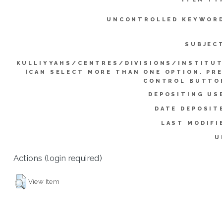
UNCONTROLLED KEYWOR
SUBJEC
KULLIYYAHS/CENTRES/DIVISIONS/INSTITU
(CAN SELECT MORE THAN ONE OPTION. PR
CONTROL BUTTO
DEPOSITING US
DATE DEPOSIT
LAST MODIFI
U
Actions (login required)
View Item