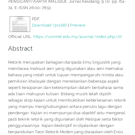
PENGGANTI KARYA MALIQUE.
Jurnal Kesidang, 9 (1). pp. 64-
74. E-ISSN 2600-7851
PDF
Download (301kB)
|
Preview
Official URL:
https://unimel.edu.my/journal/index.php/JK
Abstract
Retorik merupakan bahagian daripada ilmu linguistik yang
membawa maksud seni yang digunakan atau seni memakai
bahasa yang indah untuk tujuan mempengaruhi minda atau
pemikiran khalayak dengan menekankan beberapa aspek
seperti kesopanan dan keterampilan dalam berbahasa sama
ada lisan mahupun tulisan. Bidang muzik telah dipilih
sebagai skop kajian untuk membuktikan keberkesanan retorik
yang mampu menghubungkan antara penulis lagu dengan
pendengar. Kajian ini mempunyai dua objektif iaitu mengenal
pasti teknik retorik yang digunakan oleh Malique serta faktor
penggunaannya. Kajian deskriptif ini dijalankan dengan
berpandukan Teori Retorik Moden yang diasaskan oleh Enos