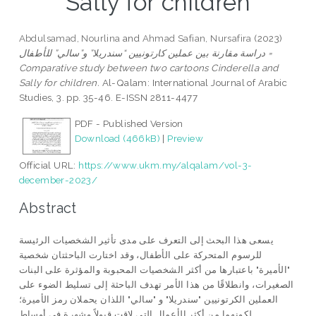
Sally for children
Abdulsamad, Nourlina
and
Ahmad Safian, Nursafira
(2023)
دراسة مقارنة بين عملين كارتونيين “سندريلا” و”سالي” للأطفال =
Comparative study between two cartoons Cinderella and
Sally for children.
Al-Qalam: International Journal of Arabic
Studies, 3. pp. 35-46. E-ISSN 2811-4477
PDF - Published Version
Download (466kB)
|
Preview
Official URL:
https://www.ukm.my/alqalam/vol-3-
december-2023/
Abstract
يسعى هذا البحث إلى التعرف على مدى تأثير الشخصيات الرئيسة
للرسوم المتحركة على الأطفال، وقد اختارت الباحثتان شخصية
"الأميرة" باعتبارها من أكثر الشخصيات المحبوبة والمؤثرة على البنات
الصغيرات، وانطلاقًا من هذا الأمر تهدف الباحثة إلى تسليط الضوء على
العملين الكرتونيين "سندريلا" و "سالي" اللذان يحملان رمز الأميرة؛
لكونهما من أكثر الأعمال التي لاقت قبولاً وشهرة في أوساط