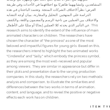
المشاهدين، ولتشابههما ظاهريًا مع اختلافهما في الأحداث وفي طريقة
العرض؛ نظراً لاختلاف الشركات المنتجة. وتعتمد الباحثتان في هذه
الدراسة على المنهجين: التحليل والمقارنة، ببيان أوجه التشابه
والاختلاف بين العملين من ناحية الرسم والمضمون واللغة، والكشف
عن التأثير الذي يحدثه كلا العملين إيجابًا أو سلبًا على الأطفال. This
research aims to identify the extent of the influence of main
animated characters on children. The researchers have
chosen the character of "the princess" as one of the most
beloved and impactful figures for young girls. Based on this,
the researchers intend to highlight the two animated works
"Cinderella" and "Sally," which embody the princess symbol,
as they are among the most well-received and popular
among viewers. They are similar in appearance but differ in
their plots and presentation due to the varying production
companies. In this study, the researchers rely on two methods:
analysis and comparison, to illustrate the similarities and
differences between the two works in terms of animation,
content, and language, and to reveal the positive or negative
effects each work has on children.
ITEM TY