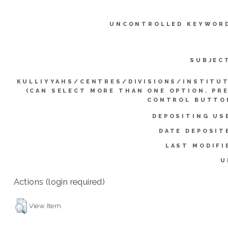
UNCONTROLLED KEYWOR
SUBJEC
KULLIYYAHS/CENTRES/DIVISIONS/INSTITU
(CAN SELECT MORE THAN ONE OPTION. PR
CONTROL BUTTO
DEPOSITING US
DATE DEPOSIT
LAST MODIFI
U
Actions (login required)
View Item