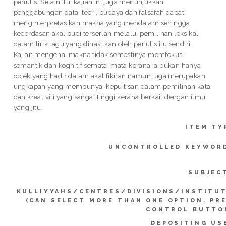
penulis. Selain itu, kajian ini juga menunjukkan
penggabungan data, teori, budaya dan falsafah dapat
menginterpretasikan makna yang mendalam sehingga
kecerdasan akal budi terserlah melalui pemilihan leksikal
dalam lirik lagu yang dihasilkan oleh penulis itu sendiri.
Kajian mengenai makna tidak semestinya memfokus
semantik dan kognitif semata-mata kerana ia bukan hanya
objek yang hadir dalam akal fikiran namun juga merupakan
ungkapan yang mempunyai kepuitisan dalam pemilihan kata
dan kreativiti yang sangat tinggi kerana berkait dengan ilmu
yang jitu.
ITEM TY
UNCONTROLLED KEYWOR
SUBJEC
KULLIYYAHS/CENTRES/DIVISIONS/INSTITU
(CAN SELECT MORE THAN ONE OPTION. PR
CONTROL BUTTO
DEPOSITING US