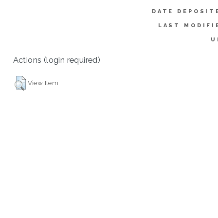
DATE DEPOSIT
LAST MODIFI
U
Actions (login required)
View Item