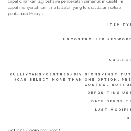
dapat dinafikan lagi bahawa pendekatan semantik inkuisitif ini
dapat menyerlahkan ilmu falsafah yang tersirat dalam setiap
peribahasa Melayu.
ITEM TY
UNCONTROLLED KEYWOR
SUBJEC
KULLIYYAHS/CENTRES/DIVISIONS/INSTITU
(CAN SELECT MORE THAN ONE OPTION. PR
CONTROL BUTTO
DEPOSITING US
DATE DEPOSIT
LAST MODIFI
U
Actions (login required)