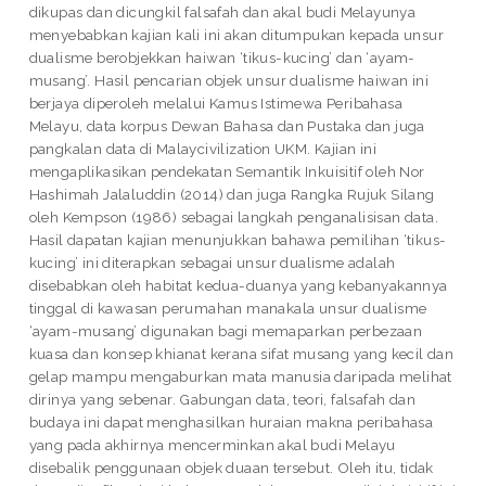
dikupas dan dicungkil falsafah dan akal budi Melayunya
menyebabkan kajian kali ini akan ditumpukan kepada unsur
dualisme berobjekkan haiwan ‘tikus-kucing’ dan ‘ayam-
musang’. Hasil pencarian objek unsur dualisme haiwan ini
berjaya diperoleh melalui Kamus Istimewa Peribahasa
Melayu, data korpus Dewan Bahasa dan Pustaka dan juga
pangkalan data di Malaycivilization UKM. Kajian ini
mengaplikasikan pendekatan Semantik Inkuisitif oleh Nor
Hashimah Jalaluddin (2014) dan juga Rangka Rujuk Silang
oleh Kempson (1986) sebagai langkah penganalisisan data.
Hasil dapatan kajian menunjukkan bahawa pemilihan ‘tikus-
kucing’ ini diterapkan sebagai unsur dualisme adalah
disebabkan oleh habitat kedua-duanya yang kebanyakannya
tinggal di kawasan perumahan manakala unsur dualisme
‘ayam-musang’ digunakan bagi memaparkan perbezaan
kuasa dan konsep khianat kerana sifat musang yang kecil dan
gelap mampu mengaburkan mata manusia daripada melihat
dirinya yang sebenar. Gabungan data, teori, falsafah dan
budaya ini dapat menghasilkan huraian makna peribahasa
yang pada akhirnya mencerminkan akal budi Melayu
disebalik penggunaan objek duaan tersebut. Oleh itu, tidak