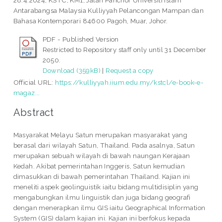
28.4.2024, KSTC, KM1, Jalan Panchor Universiti Islam
Antarabangsa Malaysia Kulliyyah Pelancongan Mampan dan
Bahasa Kontemporari 84600 Pagoh, Muar, Johor.
PDF - Published Version
Restricted to Repository staff only until 31 December
2050.
Download (359kB)
|
Request a copy
Official URL:
https://kulliyyah.iium.edu.my/kstcl/e-book-e-
magaz...
Abstract
Masyarakat Melayu Satun merupakan masyarakat yang
berasal dari wilayah Satun, Thailand. Pada asalnya, Satun
merupakan sebuah wilayah di bawah naungan Kerajaan
Kedah. Akibat pemerintahan Inggeris, Satun kemudian
dimasukkan di bawah pemerintahan Thailand. Kajian ini
meneliti aspek geolinguistik iaitu bidang multidisiplin yang
mengabungkan ilmu linguistik dan juga bidang geografi
dengan menerapkan ilmu GIS iaitu Geographical Information
System (GIS) dalam kajian ini. Kajian ini berfokus kepada