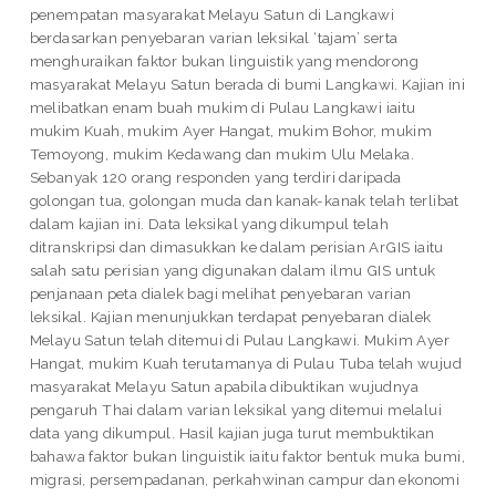
penempatan masyarakat Melayu Satun di Langkawi
berdasarkan penyebaran varian leksikal ‘tajam’ serta
menghuraikan faktor bukan linguistik yang mendorong
masyarakat Melayu Satun berada di bumi Langkawi. Kajian ini
melibatkan enam buah mukim di Pulau Langkawi iaitu
mukim Kuah, mukim Ayer Hangat, mukim Bohor, mukim
Temoyong, mukim Kedawang dan mukim Ulu Melaka.
Sebanyak 120 orang responden yang terdiri daripada
golongan tua, golongan muda dan kanak-kanak telah terlibat
dalam kajian ini. Data leksikal yang dikumpul telah
ditranskripsi dan dimasukkan ke dalam perisian ArGIS iaitu
salah satu perisian yang digunakan dalam ilmu GIS untuk
penjanaan peta dialek bagi melihat penyebaran varian
leksikal. Kajian menunjukkan terdapat penyebaran dialek
Melayu Satun telah ditemui di Pulau Langkawi. Mukim Ayer
Hangat, mukim Kuah terutamanya di Pulau Tuba telah wujud
masyarakat Melayu Satun apabila dibuktikan wujudnya
pengaruh Thai dalam varian leksikal yang ditemui melalui
data yang dikumpul. Hasil kajian juga turut membuktikan
bahawa faktor bukan linguistik iaitu faktor bentuk muka bumi,
migrasi, persempadanan, perkahwinan campur dan ekonomi