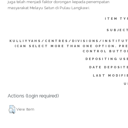
juga telah menjadi faktor dorongan kepada penempatan
masyarakat Melayu Satun di Pulau Langkawi.
ITEM TY
SUBJEC
KULLIYYAHS/CENTRES/DIVISIONS/INSTITU
(CAN SELECT MORE THAN ONE OPTION. PR
CONTROL BUTTO
DEPOSITING US
DATE DEPOSIT
LAST MODIFI
U
Actions (login required)
View Item