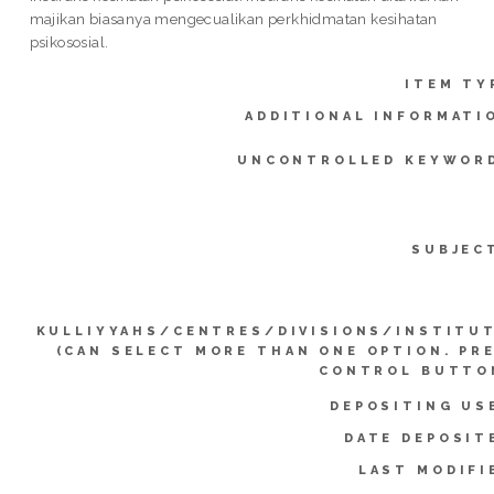
majikan biasanya mengecualikan perkhidmatan kesihatan
psikososial.
ITEM TY
ADDITIONAL INFORMATI
UNCONTROLLED KEYWOR
SUBJEC
KULLIYYAHS/CENTRES/DIVISIONS/INSTITU
(CAN SELECT MORE THAN ONE OPTION. PR
CONTROL BUTTO
DEPOSITING US
DATE DEPOSIT
LAST MODIFI