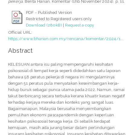
pekerja.
Berita Harian, Komentar (1hb November 2024). p. 11.
PDF - Published Version
Restricted to Registered users only
Download (280kB)
|
Request a copy
Official URL:
https://www.bharian.com.my/rencana/komentar/2024/1...
Abstract
KELESUAN antara isu paling mempengaruhi kesihatan
psikososial di tempat kerja seperti didedahkan satu laporan
bahawa 58 peratus pekerja di negara ini mengalaminya
dengan 51 peratus pula menyatakan keseimbangan kerja-
hidup buruk sebagai punca utama pada 2022. Namun, ramai
takut berbincang secara terbuka kerana khuatir kesan negatif
terhadap kerjaya mereka dan konteks yang sangat luas.
Bagaimanapun, Malaysia berusaha menyeimbangkan
pemulihan ekonomi pascapandemik dengan keperluan
kesihatan psikososial tenaga kerja. Di sebalik terdapat
kemajuan, masih ada jurang besar dalam perlindungan
insurans kesihatan psikososial. Insurans kesihatan ditawarkan