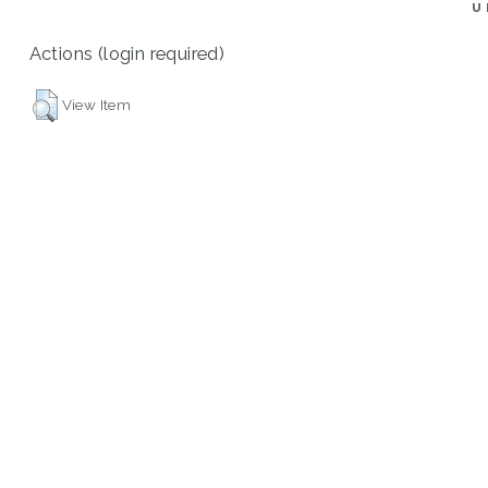
U
Actions (login required)
View Item