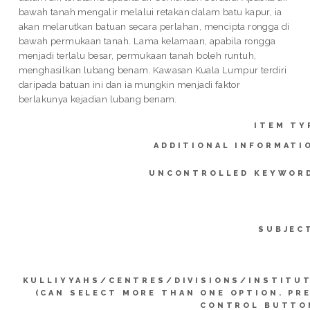
bawah tanah mengalir melalui retakan dalam batu kapur, ia
akan melarutkan batuan secara perlahan, mencipta rongga di
bawah permukaan tanah. Lama kelamaan, apabila rongga
menjadi terlalu besar, permukaan tanah boleh runtuh,
menghasilkan lubang benam. Kawasan Kuala Lumpur terdiri
daripada batuan ini dan ia mungkin menjadi faktor
berlakunya kejadian lubang benam.
ITEM TY
ADDITIONAL INFORMATI
UNCONTROLLED KEYWOR
SUBJEC
KULLIYYAHS/CENTRES/DIVISIONS/INSTITU
(CAN SELECT MORE THAN ONE OPTION. PR
CONTROL BUTTO