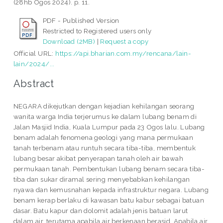
(28hb Ogos 2024). p. 11.
PDF - Published Version
Restricted to Registered users only
Download (2MB)
|
Request a copy
Official URL:
https://api.bharian.com.my/rencana/lain-
lain/2024/...
Abstract
NEGARA dikejutkan dengan kejadian kehilangan seorang
wanita warga India terjerumus ke dalam lubang benam di
Jalan Masjid India, Kuala Lumpur pada 23 Ogos lalu. Lubang
benam adalah fenomena geologi yang mana permukaan
tanah terbenam atau runtuh secara tiba-tiba, membentuk
lubang besar akibat penyerapan tanah oleh air bawah
permukaan tanah. Pembentukan lubang benam secara tiba-
tiba dan sukar diramal sering menyebabkan kehilangan
nyawa dan kemusnahan kepada infrastruktur negara. Lubang
benam kerap berlaku di kawasan batu kabur sebagai batuan
dasar. Batu kapur dan dolomit adalah jenis batuan larut
dalam air, terutama apabila air berkenaan berasid. Apabila air