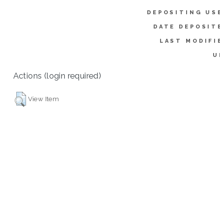
DEPOSITING US
DATE DEPOSIT
LAST MODIFI
U
Actions (login required)
View Item