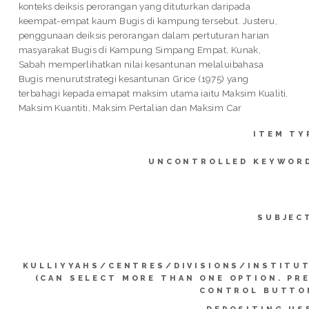
konteks deiksis perorangan yang dituturkan daripada
keempat-empat kaum Bugis di kampung tersebut. Justeru,
penggunaan deiksis perorangan dalam pertuturan harian
masyarakat Bugis di Kampung Simpang Empat, Kunak,
Sabah memperlihatkan nilai kesantunan melaluibahasa
Bugis menurutstrategi kesantunan Grice (1975) yang
terbahagi kepada emapat maksim utama iaitu Maksim Kualiti,
Maksim Kuantiti, Maksim Pertalian dan Maksim Car
ITEM TY
UNCONTROLLED KEYWOR
SUBJEC
KULLIYYAHS/CENTRES/DIVISIONS/INSTITU
(CAN SELECT MORE THAN ONE OPTION. PR
CONTROL BUTTO