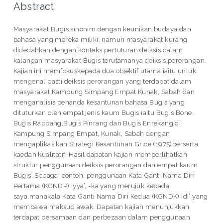
Abstract
Masyarakat Bugis sinonim dengan keunikan budaya dan
bahasa yang mereka miliki, namun masyarakat kurang
didedahkan dengan konteks pertuturan deiksis dalam
kalangan masyarakat Bugis terutamanya deiksis perorangan.
Kajian ini memfokuskepada dua objektif utama iaitu untuk
mengenal pasti deiksis perorangan yang terdapat dalam
masyarakat Kampung Simpang Empat Kunak, Sabah dan
menganalisis penanda kesantunan bahasa Bugis yang
dituturkan oleh empat jenis kaum Bugis iaitu Bugis Bone,
Bugis Rappang,Bugis Pinrang dan Bugis Enrekang di
Kampung Simpang Empat, Kunak, Sabah dengan
mengaplikasikan Strategi Kesantunan Grice (1975)berserta
kaedah kualitatif. Hasil dapatan kajian memperlihatkan
struktur penggunaan deiksis perorangan dari empat kaum
Bugis. Sebagai contoh, penggunaan Kata Ganti Nama Diri
Pertama (KGNDP) iyya’, -ka yang merujuk kepada
saya,manakala Kata Ganti Nama Diri Kedua (KGNDK) idi’ yang
membawa maksud awak. Dapatan kajian menunjukkan
terdapat persamaan dan perbezaan dalam penggunaan