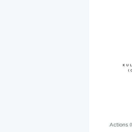
KU
(
Actions (