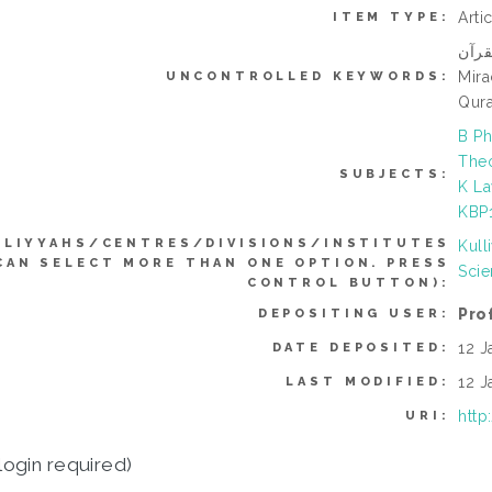
Arti
ITEM TYPE:
قرآن
Mira
UNCONTROLLED KEYWORDS:
Qura
B Ph
Theo
SUBJECTS:
K La
KBP1
LLIYYAHS/CENTRES/DIVISIONS/INSTITUTES
Kull
CAN SELECT MORE THAN ONE OPTION. PRESS
Scie
CONTROL BUTTON):
Pro
DEPOSITING USER:
12 J
DATE DEPOSITED:
12 J
LAST MODIFIED:
http
URI:
login required)