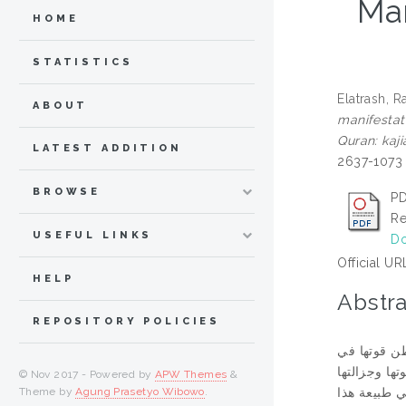
Man
HOME
STATISTICS
Elatrash, 
ABOUT
manifestat
Quran: kaji
LATEST ADDITION
2637-1073
BROWSE
PD
Re
USEFUL LINKS
Do
Official UR
HELP
Abstra
REPOSITORY POLICIES
طن قوتها في
ها وجزالتها
© Nov 2017 - Powered by
APW Themes
&
Theme by
Agung Prasetyo Wibowo
.
ي طبيعة هذا