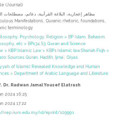
cle
(Journal)
مظاهر إعجازية، البلاغة القرآنية، دعائم، مصطلحات ال
culous Manifestations, Quranic rhetoric, foundations,
nic terminology
ilosophy. Psychology. Religion > BP Islam. Bahaism.
sophy, etc > BP134.S3 Quran and Science
w > KBP Islamic Law > KBP1 Islamic law.Shariah.Fiqh >
00 Sources.Quran, Hadith, Ijma', Qiyas.
iyyah of Islamic Revealed Knowledge and Human
nces > Department of Arabic Language and Literature
f. Dr. Radwan Jamal Yousef Elatrash
an 2024 16:25
an 2024 17:22
://irep.iium.edu.my/id/eprint/109991