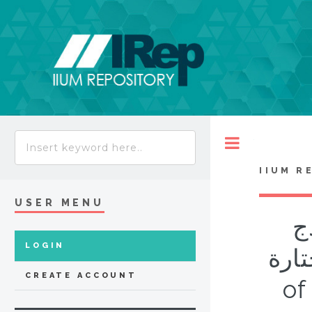
Toggle
IIUM R
USER MENU
ج
LOGIN
مختارة = Miraculous manifestation
CREATE ACCOUNT
of