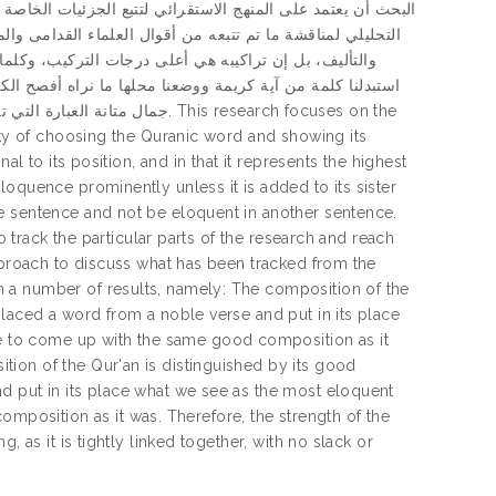
البحث أن يعتمد على المنهج الاستقرائي لتتبع الجزئيات الخاصة
التحليلي لمناقشة ما تم تتبعه من أقوال العلماء القدامى وا
والتأليف، بل إن تراكيبه هي أعلى درجات التركيب، وكلم
استبدلنا كلمة من آية كريمة ووضعنا محلها ما نراه أفصح ال
جم. This research focuses on the
uity of choosing the Quranic word and showing its
al to its position, and in that it represents the highest
oquence prominently unless it is added to its sister
e sentence and not be eloquent in another sentence.
o track the particular parts of the research and reach
approach to discuss what has been tracked from the
 a number of results, namely: The composition of the
placed a word from a noble verse and put in its place
 to come up with the same good composition as it
ion of the Qur'an is distinguished by its good
d put in its place what we see as the most eloquent
osition as it was. Therefore, the strength of the
 as it is tightly linked together, with no slack or