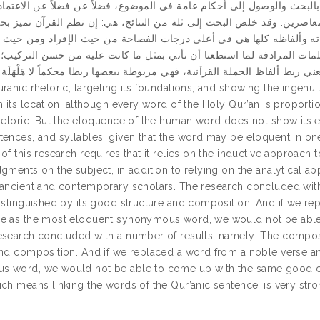
 بالبحث والوصول إلى أحكام عامة في الموضوع، فضلاً عن فضلاً عن الاعتماد
لمعاصرين. وقد خلص البحث إلى ثلة من النتائج، هي: إن نظم القرآن تميز ب
اته وألفاظه كلها هي في أعلى درجات الفصاحة من حيث الإفراد ومن حيث ا
كلمات المرادفة لما استطعنا أن نأتي بمثل ما كانت عليه من حسن التركيب؛
ال متانة العبارة التي تعني ربط ألفاظ الجملة القرآنية، فهي مربوطة ببعضها ربطا محكماً لا هَلْهَل
uranic rhetoric, targeting its foundations, and showing the ingen
n its location, although every word of the Holy Qur’an is proportion
rhetoric. But the eloquence of the human word does not show its el
tences, and syllables, given that the word may be eloquent in on
of this research requires that it relies on the inductive approach t
dgments on the subject, in addition to relying on the analytical 
 ancient and contemporary scholars. The research concluded with
distinguished by its good structure and composition. And if we re
e as the most eloquent synonymous word, we would not be able
esearch concluded with a number of results, namely: The composit
and composition. And if we replaced a word from a noble verse an
 word, we would not be able to come up with the same good comp
ch means linking the words of the Qur’anic sentence, is very strong,