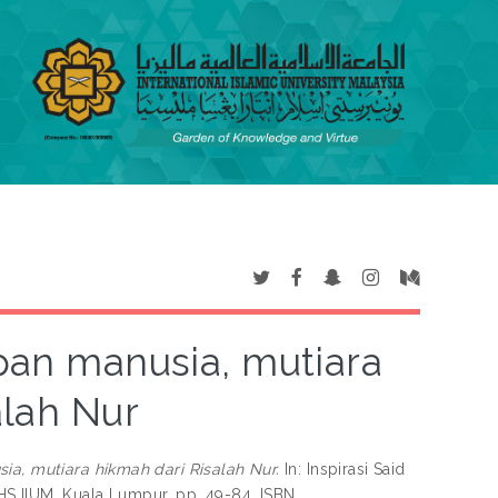
pan manusia, mutiara
alah Nur
a, mutiara hikmah dari Risalah Nur.
In: Inspirasi Said
HS IIUM, Kuala Lumpur, pp. 49-84. ISBN