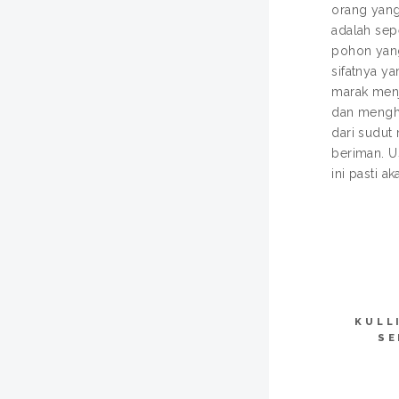
orang yang
adalah sep
pohon yang
sifatnya y
marak menj
dan menghu
dari sudut
beriman. U
ini pasti a
KULL
SE