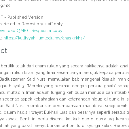
29218
F - Published Version
stricted to Repository staff only
wnload (3MB)
|
Request a copy
L:
https://kulliyyah.iium.edu.my/ahaskirkhs/
ct
 bertitik tolak dari enam rukun yang secara hakikatnya adalah gha
ngan rukun Islam yang lima kesemuanya merujuk kepada perbuatan
i, Badiuzzaman Said Nursi memulakan bab mengenai Risalah Iman d
aqarah ayat 3: “Mereka yang beriman dengan perkara ghaib” sebagai
aitu muttaqin. Iman adalah tunjang kehidupan manusia dan intisa
n segenap aspek kebahagiaan dan ketenangan hidup di dunia ini 
n Said Nursi memberikan perumpamaan iman ibarat sebiji benih 
 di dalam hadis riwayat Bukhari luas dan besarnya seperti seratu
a sahaja. Benih ini perlu disemai ketika hidup di dunia lagi ke
ahlah yang bakal menyuburkan pohon itu di syurga kelak. Berbeza