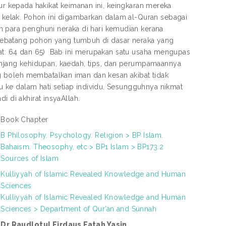
fur kepada hakikat keimanan ini, keingkaran mereka
kelak. Pohon ini digambarkan dalam al-Quran sebagai
para penghuni neraka di hari kemudian kerana
ia sebatang pohon yang tumbuh di dasar neraka yang
ffat: 64 dan 65) Bab ini merupakan satu usaha mengupas
jang kehidupan, kaedah, tips, dan perumpamaannya
 boleh membatalkan iman dan kesan akibat tidak
 ke dalam hati setiap individu. Sesungguhnya nikmat
i di akhirat insyaAllah.
Book Chapter
B Philosophy. Psychology. Religion > BP Islam.
Bahaism. Theosophy, etc > BP1 Islam > BP173.2
Sources of Islam
Kulliyyah of Islamic Revealed Knowledge and Human
Sciences
Kulliyyah of Islamic Revealed Knowledge and Human
Sciences > Department of Qur’an and Sunnah
Dr Raudlotul Firdaus Fatah Yasin