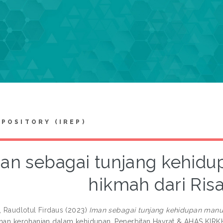
EPOSITORY (IREP)
an sebagai tunjang kehidu
hikmah dari Ris
, Raudlotul Firdaus
(2023)
Iman sebagai tunjang kehidupan manusi
anan kerohanian dalam kehidupan. Penerbitan Hayrat & AHAS KIRK