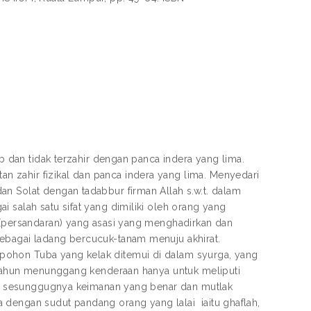
ib dan tidak terzahir dengan panca indera yang lima.
 zahir fizikal dan panca indera yang lima. Menyedari
an Solat dengan tadabbur firman Allah s.w.t. dalam
 salah satu sifat yang dimiliki oleh orang yang
b (persandaran) yang asasi yang menghadirkan dan
sebagai ladang bercucuk-tanam menuju akhirat.
pohon Tuba yang kelak ditemui di dalam syurga, yang
s tahun menunggang kenderaan hanya untuk meliputi
rana sesunggugnya keimanan yang benar dan mutlak
 dengan sudut pandang orang yang lalai iaitu ghaflah,