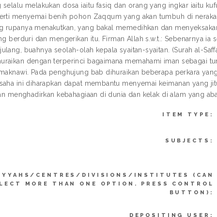
 selalu melakukan dosa iaitu fasiq dan orang yang ingkar iaitu ku
erti menyemai benih pohon Zaqqum yang akan tumbuh di neraka 
 rupanya menakutkan, yang bakal memedihkan dan menyeksakan 
ang berduri dan mengerikan itu. Firman Allah s.w.t.: Sebenarnya 
ulang, buahnya seolah-olah kepala syaitan-syaitan. (Surah al-Sa
raikan dengan terperinci bagaimana memahami iman sebagai tun
 maknawi. Pada penghujung bab dihuraikan beberapa perkara yang
saha ini diharapkan dapat membantu menyemai keimanan yang jitu
kan menghadirkan kebahagiaan di dunia dan kelak di alam yang abad
ITEM TYPE:
SUBJECTS:
IYYAHS/CENTRES/DIVISIONS/INSTITUTES (CAN
LECT MORE THAN ONE OPTION. PRESS CONTROL
BUTTON):
DEPOSITING USER: