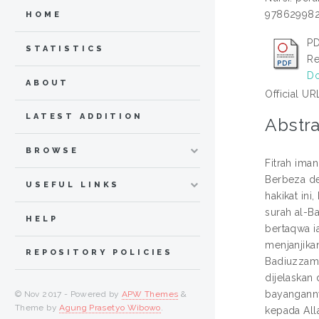
97862998
HOME
PD
STATISTICS
Re
Do
ABOUT
Official UR
LATEST ADDITION
Abstra
BROWSE
Fitrah iman
Berbeza de
USEFUL LINKS
hakikat in
surah al-B
HELP
bertaqwa i
menjanjika
REPOSITORY POLICIES
Badiuzzama
dijelaskan
bayanganny
© Nov 2017 - Powered by
APW Themes
&
Theme by
Agung Prasetyo Wibowo
.
kepada All