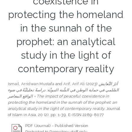
coexistence in
protecting the homeland
in the sunnah of the
prophet: an analytical
study in the light of
contemporary reality
Ismail, Arridwan Mustafa
and
Arif, Arif Ali
(2023)
أثرُ التَّعايش
السّلمي في حماية الوطن في السُّنة النبويَّة: دراسةٌ تحليليَّةٌ في ضوء
الواقع المعاصر = The impact of peaceful coexistence in
protecting the homeland in the sunnah of the prophet: an
analytical study in the light of contemporary reality.
Journal
of Islam in Asia, 20 (2). pp. 1-39. E-ISSN 2289-8077
PDF (Journal) - Published Version
Restricted to Repository staff only