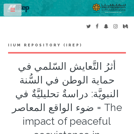
Toggle
IIUM REPOSITORY (IREP)
أثرُ التَّعايش السّلمي في
حماية الوطن في السُّنة
النبويَّة: دراسةٌ تحليليَّةٌ في
ضوء الواقع المعاصر = The
impact of peaceful