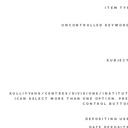
ITEM TY
UNCONTROLLED KEYWOR
SUBJEC
KULLIYYAHS/CENTRES/DIVISIONS/INSTITU
(CAN SELECT MORE THAN ONE OPTION. PR
CONTROL BUTTO
DEPOSITING US
DATE DEPOSIT