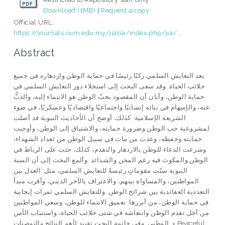
Download (1MB)
|
Request a copy
Official URL:
https://journals.iium.edu.my/jiasia/index.php/jia/...
Abstract
يعد التعايش السلمي ركنًا رئيسًا في حماية الوطن وازدهاره في جميع
حلائب الحياة. وقد سعى البحث إلى استجلاء دور التعايش السلمي في
حماية الوطن، وأبان أن المقصود بحبّ الوطن هو الانتماء إليه، والذبُّ
عنه، والإسهام في بنائه إنسانيًا واجتماعيًا واقتصاديًا وعسكريًا، في ضوء
الشريعة الإسلامية. كذلك، أوضح أن الأحاديث النبوية قد أصلت
لمشروعية حب الوطن وضرورة حمايته، والاشتياق إلى الوطن، وأوجبت
حمايته وحفظه، وعدت من مات في سبيل الوطن من تَعداد الشهداء،
وشرعت الدعاء للوطن بالازدهار والتقدم، كذلك، حثت على الرباط في
الوطن والمكوث فيه رغم المحن والشدائد. وألمع البحث إلى أن السنة
النبوية سنّت مقوماتٍ رئيسةً للتعايش السلمي، مثل: العدل بين
المواطنين، والمساواة بينهم، والاعتراف بالآخر الديني، وأقرت مبدأ
التعددية العقائدية بين شرائح الوطن. وللتعايش السلمي ثمرات إيجابية
في حماية الوطن، من أبرزها: تعميق الانتماء للوطن، وسعي المواطنين
من أجل تقدم الوطن وانتعاشه في شتى حلائب الحياة، واستتباب الأمن
الوطني. وفي خاتمة البحث تقييد لأهم النتائج والتوصيات. = Peaceful