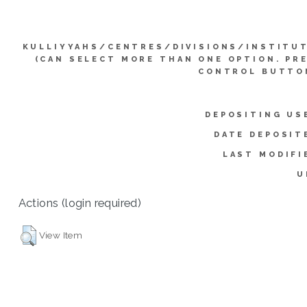
KULLIYYAHS/CENTRES/DIVISIONS/INSTITU
(CAN SELECT MORE THAN ONE OPTION. PR
CONTROL BUTTO
DEPOSITING US
DATE DEPOSIT
LAST MODIFI
U
Actions (login required)
View Item