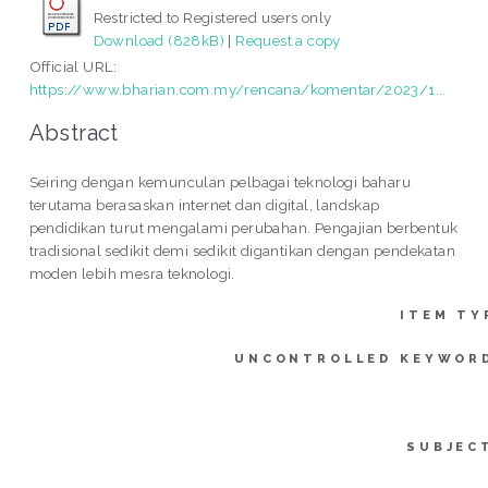
Restricted to Registered users only
Download (828kB)
|
Request a copy
Official URL:
https://www.bharian.com.my/rencana/komentar/2023/1...
Abstract
Seiring dengan kemunculan pelbagai teknologi baharu
terutama berasaskan internet dan digital, landskap
pendidikan turut mengalami perubahan. Pengajian berbentuk
tradisional sedikit demi sedikit digantikan dengan pendekatan
moden lebih mesra teknologi.
ITEM TY
UNCONTROLLED KEYWOR
SUBJEC