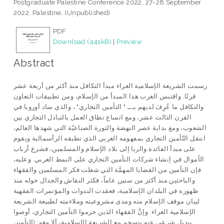
Postgraduate Palestine Conference 2022, 27-28 September
2022, Palestine. (Unpublished)
PDF
Download (441kB)
|
Preview
Abstract
رسمت الشريعة الإسلامية الغراء مبدأ التكافل منذ أكثر من أربعة عشر
قرنًا. واقتبس الغرب هذا المبدأ من الإسلام، ومن تطبيقات التعاون
والتكافل ما عُرِفَ لديهم بـــ " التأمين التجاري" ، والذي ساد أوروبا في
القرن الثالث عشر، ومع اتساع نطاق العمل بالتبادل التجاري بين
الشعوب، ومع بداية عصر النهضة والثورة الصناعيّة التي شهدها العالم،
انتقل التّأمين التجاري بمفهومه الغربي الذي تطبقه الرأسمالية ويقوم
على مبدأ الفائدة والربا إلى بلاد الإسلام والمسلمين، فشرع أرباب
الأموال في إنشاء شركات التأمين التجاري على النمط الغربي. وعليه،
فإن التأمين من القضايا المهمَّة التي شغلت فكر المسلمين والفقهاء
والباحثين منذ أكثر من ستين عاماً، فكثر النقاش والجدال حوله منذ
ظهوره في البلدان الإسلامية، فعقدت الندوات والمؤتمرات الفقهية
لبيان موقف الإسلام منه ومدى مشروعيته وملاءمته لطبيعة الشريعة
الإسلامية الغراء. وإنَّ الفقهاء الذين حرموا التأمين التجاري، أوصوا
ببديل شرعي عنه ينسجم مع الشريعة الإسلامية، ألا وهو: (التأمين