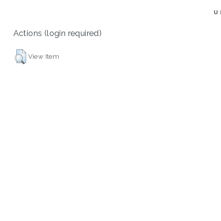
U
Actions (login required)
View Item