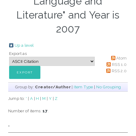
Language and
Literature" and Year is
2007
Up a level
Export as
Atom
RSS 1.0
RSS 2.0
Group by:
Creator/Author
|
Item Type
|
No Grouping
Jump to:
'
|
A
|
H
|
M
|
Y
|
Z
Number of items:
17
.
'