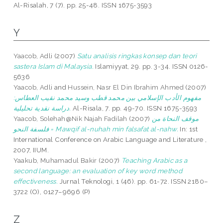
Al-Risalah, 7 (7). pp. 25-48. ISSN 1675-3593
Y
Yaacob, Adli
(2007)
Satu analisis ringkas konsep dan teori
sastera Islam di Malaysia.
Islamiyyat, 29. pp. 3-34. ISSN 0126-
5636
Yaacob, Adli
and
Hussein, Nasr El Din Ibrahim Ahmed
(2007)
مفهوم الأدب الإسلامي بين محمد قطب وسيد محمد نقيب العطاس:
دراسة نقدية تحليلية.
Al-Risala, 7. pp. 49-70. ISSN 1675-3593
Yaacob, Solehah@Nik Najah Fadilah
(2007)
موقف النحاة من
فلسفة النحو = Mawqif al-nuhah min falsafat al-nahw.
In: 1st
International Conference on Arabic Language and Literature ,
2007, IIUM.
Yaakub, Muhamadul Bakir
(2007)
Teaching Arabic as a
second language: an evaluation of key word method
effectiveness.
Jurnal Teknologi, 1 (46). pp. 61-72. ISSN 2180–
3722 (O), 0127–9696 (P)
Z