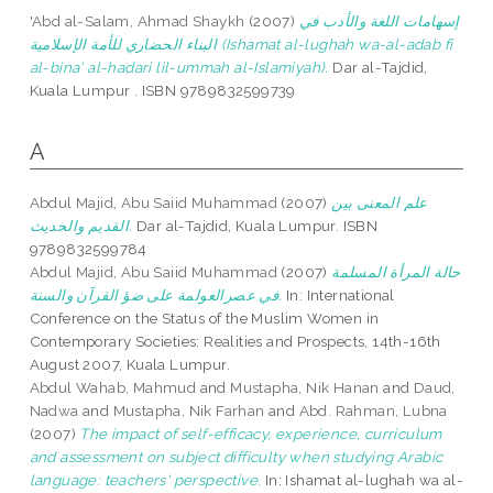
'Abd al-Salam, Ahmad Shaykh
(2007)
إسهامات اللغة والأدب في
البناء الحضاري للأمة الإسلامية (Ishamat al-lughah wa-al-adab fi
al-bina' al-hadari lil-ummah al-Islamiyah).
Dar al-Tajdid,
Kuala Lumpur . ISBN 9789832599739
A
Abdul Majid, Abu Saiid Muhammad
(2007)
علم المعنى بين
القديم والحديث.
Dar al-Tajdid, Kuala Lumpur. ISBN
9789832599784
Abdul Majid, Abu Saiid Muhammad
(2007)
حالة المرأة المسلمة
في عصرالعولمة على ضؤ القرآن والسنة.
In: International
Conference on the Status of the Muslim Women in
Contemporary Societies: Realities and Prospects, 14th-16th
August 2007, Kuala Lumpur.
Abdul Wahab, Mahmud
and
Mustapha, Nik Hanan
and
Daud,
Nadwa
and
Mustapha, Nik Farhan
and
Abd. Rahman, Lubna
(2007)
The impact of self-efficacy, experience, curriculum
and assessment on subject difficulty when studying Arabic
language: teachers' perspective.
In: Ishamat al-lughah wa al-