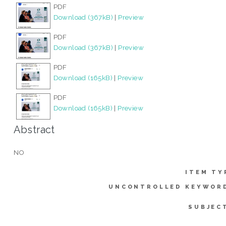
PDF
Download (367kB)
|
Preview
PDF
Download (367kB)
|
Preview
PDF
Download (165kB)
|
Preview
PDF
Download (165kB)
|
Preview
Abstract
NO
ITEM TY
UNCONTROLLED KEYWOR
SUBJEC