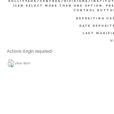
KULLIYYAHS/CENTRES/DIVISIONS/INSTITU
(CAN SELECT MORE THAN ONE OPTION. PR
CONTROL BUTTO
DEPOSITING US
DATE DEPOSIT
LAST MODIFI
U
Actions (login required)
View Item