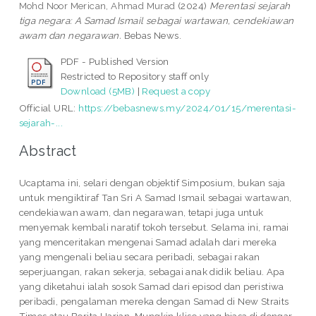
Mohd Noor Merican, Ahmad Murad
(2024)
Merentasi sejarah
tiga negara: A Samad Ismail sebagai wartawan, cendekiawan
awam dan negarawan.
Bebas News.
PDF - Published Version
Restricted to Repository staff only
Download (5MB)
|
Request a copy
Official URL:
https://bebasnews.my/2024/01/15/merentasi-
sejarah-...
Abstract
Ucaptama ini, selari dengan objektif Simposium, bukan saja
untuk mengiktiraf Tan Sri A Samad Ismail sebagai wartawan,
cendekiawan awam, dan negarawan, tetapi juga untuk
menyemak kembali naratif tokoh tersebut. Selama ini, ramai
yang menceritakan mengenai Samad adalah dari mereka
yang mengenali beliau secara peribadi, sebagai rakan
seperjuangan, rakan sekerja, sebagai anak didik beliau. Apa
yang diketahui ialah sosok Samad dari episod dan peristiwa
peribadi, pengalaman mereka dengan Samad di New Straits
Times atau Berita Harian. Mungkin klise yang biasa di dengar.