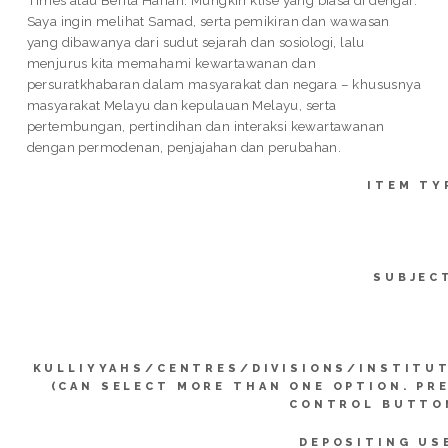
Saya ingin melihat Samad, serta pemikiran dan wawasan
yang dibawanya dari sudut sejarah dan sosiologi, lalu
menjurus kita memahami kewartawanan dan
persuratkhabaran dalam masyarakat dan negara – khususnya
masyarakat Melayu dan kepulauan Melayu, serta
pertembungan, pertindihan dan interaksi kewartawanan
dengan permodenan, penjajahan dan perubahan.
ITEM TY
SUBJEC
KULLIYYAHS/CENTRES/DIVISIONS/INSTITU
(CAN SELECT MORE THAN ONE OPTION. PR
CONTROL BUTTO
DEPOSITING US