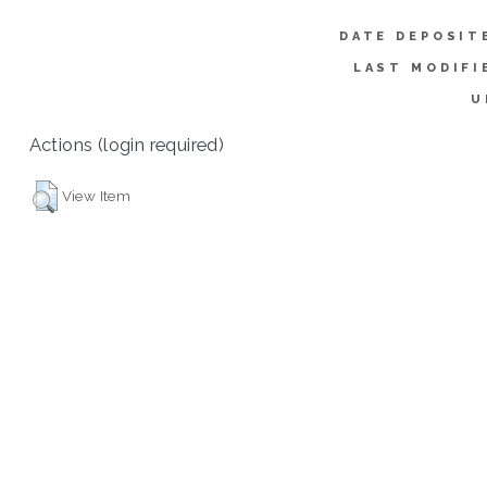
DATE DEPOSIT
LAST MODIFI
U
Actions (login required)
View Item