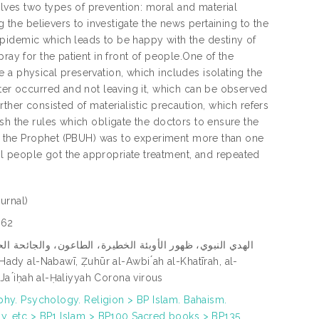
lves two types of prevention: moral and material
g the believers to investigate the news pertaining to the
pidemic which leads to be happy with the destiny of
ray for the patient in front of people.One of the
 a physical preservation, which includes isolating the
ster occurred and not leaving it, which can be observed
ther consisted of materialistic precaution, which refers
sh the rules which obligate the doctors to ensure the
 of the Prophet (PBUH) was to experiment more than one
l people got the appropriate treatment, and repeated
urnal)
362
الهدي النبوي، ظهور الأوبئة الخطيرة، الطاعون، والجائحة الحا
-Ja ́iḥah al-Ḥaliyyah Corona virous
phy. Psychology. Religion > BP Islam. Bahaism.
, etc > BP1 Islam > BP100 Sacred books > BP135