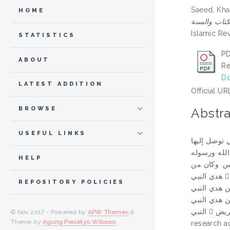
Saeed, Kh
HOME
Islamic Re
STATISTICS
PD
ABOUT
Re
Do
LATEST ADDITION
Official UR
BROWSE
Abstra
USEFUL LINKS
ي توصل إليها
 حث الله ورسوله
HELP
ناس. وكان من
هدي النبي  في حال البلاء بالأوبئة، أن جعل نظاما للوقاية المادية، يتضمن عزل المريض عن الأصحاء، وعدم الدخول إلى الأرض التي وقع فيها البلاء
REPOSITORY POLICIES
م قاطبة. ومن هدي النبي
نهم. ومن هدي النبي
النبي  يقرن بين أكثر من علاج حتى يصل المرء إلى ما يناسبه من علاج، وتكرار جرعات العلاج حتى يبرأ المريض. ******************************** The
© Nov 2017 - Powered by
APW Themes
&
Theme by
Agung Prasetyo Wibowo
.
research a