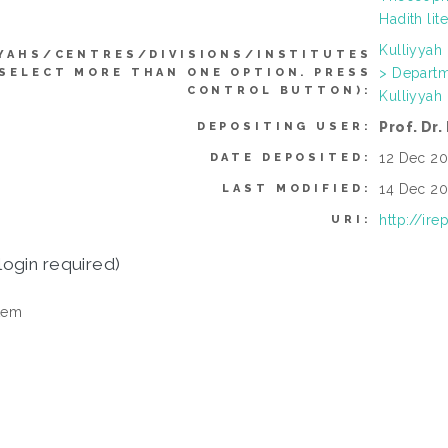
Hadith lit
Kulliyyah
YAHS/CENTRES/DIVISIONS/INSTITUTES
> Departm
 SELECT MORE THAN ONE OPTION. PRESS
CONTROL BUTTON):
Kulliyyah
Prof. D
DEPOSITING USER:
12 Dec 20
DATE DEPOSITED:
14 Dec 20
LAST MODIFIED:
http://ir
URI:
login required)
tem