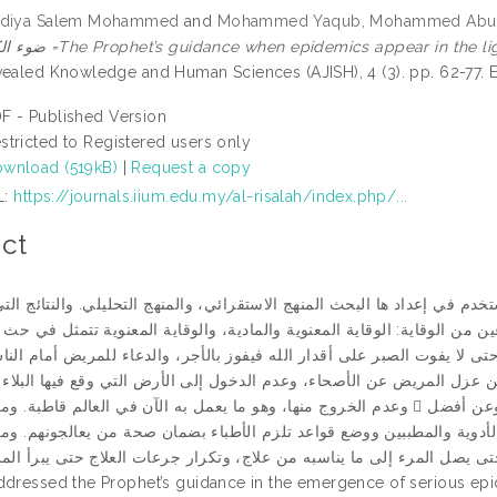
adiya Salem Mohammed
and
Mohammed Yaqub, Mohammed Abull
ضوء الكتاب والسنة =The Prophet’s guidance when epidemics appear in t
vealed Knowledge and Human Sciences (AJISH), 4 (3). pp. 62-77.
F - Published Version
stricted to Registered users only
wnload (519kB)
|
Request a copy
L:
https://journals.iium.edu.my/al-risalah/index.php/...
ct
خدم في إعداد ها البحث المنهج الاستقرائي، والمنهج التحليلي. والنتائج الت
ن الهدي النبوي يتضمن نوعين من الوقاية: الوقاية المعنوية والمادية، والوقاية المعنوية تتمثل في
ة حتى لا يفوت الصبر على أقدار الله فيفوز بالأجر، والدعاء للمريض أمام ال
وعدم الخروج منها، وهو ما يعمل به الآن في العال  الوقائي المادي، المسارعة في طلب الدواء بالبحث والتحري وعن أفضل
الأدوية والمطببين ووضع قواعد تلزم الأطباء بضمان صحة من يعالجو  ي هذا المجال، استخدام وتجريب أكثر من علاج، وكان
ddressed the Prophet’s guidance in the emergence of serious epi