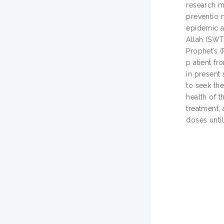
research m
preventio n
epidemic a
Allah (SWT)
Prophet’s 
p atient f
in present 
to seek th
health of 
treatment,
doses until