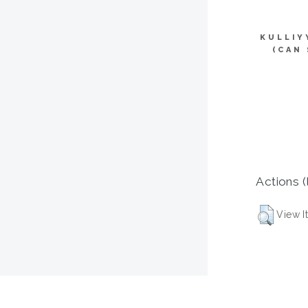
KULLIY
(CAN
Actions (
View I