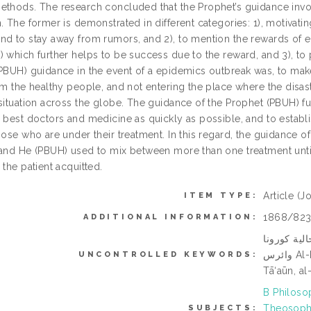
ethods. The research concluded that the Prophet’s guidance invo
. The former is demonstrated in different categories: 1), motivatin
nd to stay away from rumors, and 2), to mention the rewards of e
 which further helps to be success due to the reward, and 3), to p
(PBUH) guidance in the event of a epidemics outbreak was, to make
rom the healthy people, and not entering the place where the disa
situation across the globe. The guidance of the Prophet (PBUH) fur
e best doctors and medicine as quickly as possible, and to establi
those who are under their treatment. In this regard, the guidance
 and He (PBUH) used to mix between more than one treatment unti
 the patient acquitted.
Article
(Jo
ITEM TYPE:
1868/82
ADDITIONAL INFORMATION:
لية كورونا
وائرس Al-Hady al-Nabawī, Ẓuhūr al-Awbi ́ah al-Khatīrah, al-
UNCONTROLLED KEYWORDS:
Tā‘aūn, al
B Philoso
Theosophy
SUBJECTS: