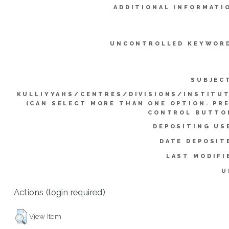
ADDITIONAL INFORMATI
UNCONTROLLED KEYWOR
SUBJEC
KULLIYYAHS/CENTRES/DIVISIONS/INSTITU
(CAN SELECT MORE THAN ONE OPTION. PR
CONTROL BUTTO
DEPOSITING US
DATE DEPOSIT
LAST MODIFI
U
Actions (login required)
View Item